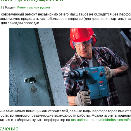
22
| Раздел:
Ремонт своими руками
 современный ремонт независимо от его масштабов не обходится без перфор
ощью можно проделать как небольшое отверстие (для крепления картины), та
для закладки проводки.
ь незаменимым помощником строителей, разные виды перфораторов имеют 
ости, во многом определяющие возможности работы. Можно изучить модель
иться с выбором и купить перфоратор на
ars.ua/instrumenti/elektroinstrument/p
ачение