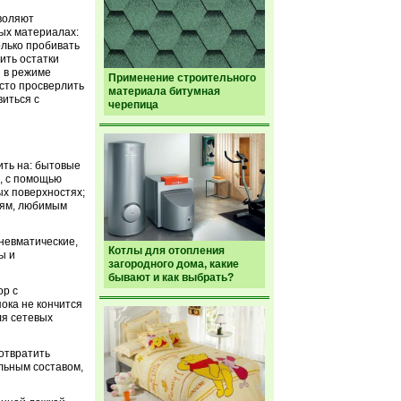
воляют
ых материалах:
олько пробивать
ить остатки
 в режиме
Применение строительного
сто просверлить
материала битумная
виться с
черепица
ить на: бытовые
), с помощью
ых поверхностях;
иям, любимым
невматические,
Котлы для отопления
ы и
загородного дома, какие
бывают и как выбрать?
ор с
ока не кончится
ля сетевых
отвратить
льным составом,