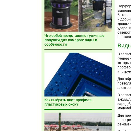
Перфора
выполни
бетоне,
и дроби
крошки 
удара. 
отверст
Что собой представляют уличные
поставл
ловушки для комаров: виды и
особенности
Виды
В завис
(менее 
которых
професс
инструм
Для обр
позвол
электро
В завис
аккумул
Как выбрать цвет профиля
заряд б
пластиковых окон?
моделей
Для про
перегре
рекомен