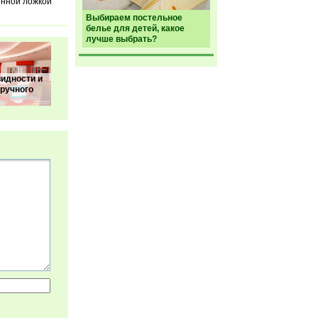
енной ложкой
Выбираем постельное
белье для детей, какое
лучше выбрать?
идности и
ручного