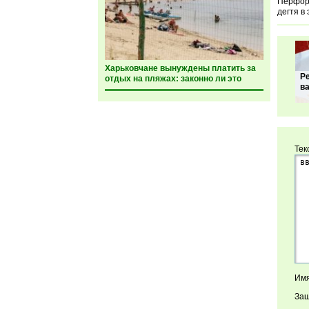
Перфора
дегтя в
Харьковчане вынуждены платить за
Р
отдых на пляжах: законно ли это
в
Тек
Имя
Защ