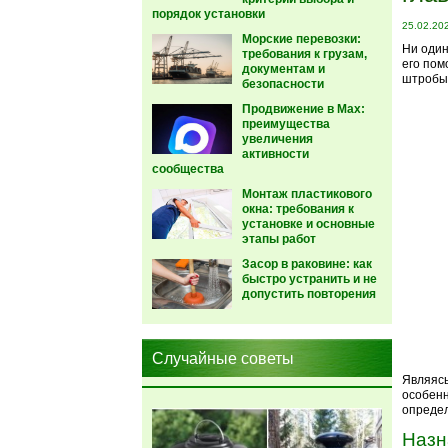
порядок установки
25.02.20
Морские перевозки:
Ни один
требования к грузам,
его пом
документам и
штробы 
безопасности
Продвижение в Max:
преимущества
увеличения
активности
сообщества
Монтаж пластикового
окна: требования к
установке и основные
этапы работ
Засор в раковине: как
быстро устранить и не
допустить повторения
Случайные советы
Являяс
особенн
определ
Назн