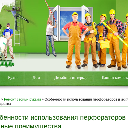
Кухня
Дом
Дизайн и интерьер
Ванная комнат
я
>
Ремонт своими руками
>
Особенности использования перфораторов и их г
щества
бенности использования перфораторов 
вные преимущества