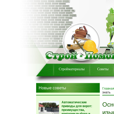
Стройматериалы
Советы
Новые советы
Главна
знать
Автоматические
Осн
приводы для ворот:
преимущества,
изы
критерии выбора и