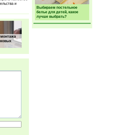
ельства и
Выбираем постельное
белье для детей, какое
лучше выбрать?
 монтажа
иковых