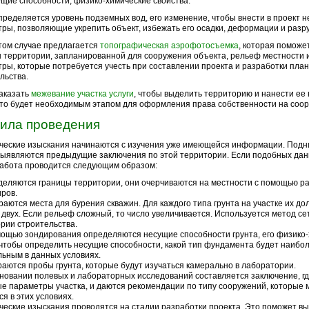
ущие способности, физико-химические свойства.
пределяется уровень подземных вод, его изменение, чтобы внести в проект
ры, позволяющие укрепить объект, избежать его осадки, деформации и разр
том случае предлагается
топографическая аэрофотосъемка
, которая поможе
 территории, запланированной для сооружения объекта, рельеф местности и
ры, которые потребуется учесть при составлении проекта и разработки пла
льства.
аказать
межевание участка услуги
, чтобы выделить территорию и нанести ее
Это будет необходимым этапом для оформления права собственности на соо
ила проведения
ческие изыскания начинаются с изучения уже имеющейся информации. Под
выявляются предыдущие заключения по этой территории. Если подобных дан
работа проводится следующим образом:
еляются границы территории, они очерчиваются на местности с помощью р
ров.
аются места для бурения скважин. Для каждого типа грунта на участке их до
двух. Если рельеф сложный, то число увеличивается. Используется метод сет
рии строительства.
ощью зондирования определяются несущие способности грунта, его физико
 чтобы определить несущие способности, какой тип фундамента будет наибо
ьным в данных условиях.
аются пробы грунта, которые будут изучаться камерально в лаборатории.
новании полевых и лабораторных исследований составляется заключение, г
е параметры участка, и даются рекомендации по типу сооружений, которые 
ся в этих условиях.
ческие изыскания проводятся на стадии разработки проекта. Это поможет в