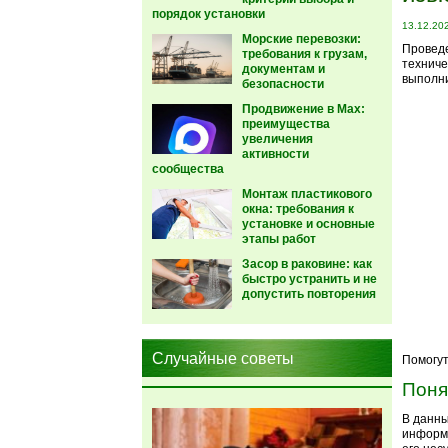
порядок установки
13.12.20
Морские перевозки:
Проведе
требования к грузам,
техниче
документам и
выполни
безопасности
Продвижение в Max:
преимущества
увеличения
активности
сообщества
Монтаж пластикового
окна: требования к
установке и основные
этапы работ
Засор в раковине: как
быстро устранить и не
допустить повторения
Случайные советы
Помогут
Поня
В данны
информа