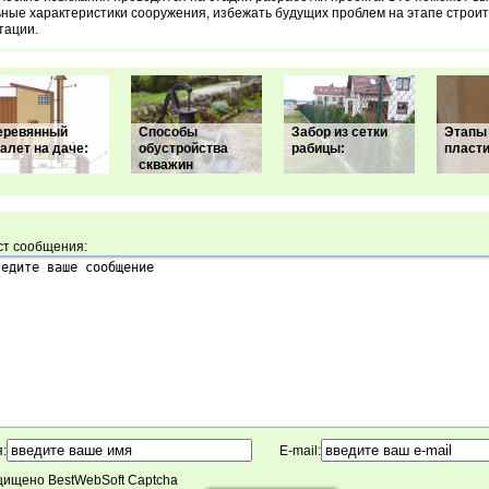
ные характеристики сооружения, избежать будущих проблем на этапе строит
тации.
еревянный
Способы
Забор из сетки
Этапы
алет на даче:
обустройства
рабицы:
пласт
скважин
ст сообщения:
:
E-mail:
ищено BestWebSoft Captcha