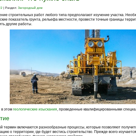
22
| Раздел:
Загородный дом
ние строительных работ любого типа предполагают изучение участка. Необ
ские показатель грунта, рельефа местности, провести точные границы терри
ть другие работы.
 в этом
геологические изыскания
, проведенные квалифицированными специа
тие
й термин включаются разнообразные процессы, которые позволяют получит
цию о территории, где будет вестись строительство. Прежде всего изучается 