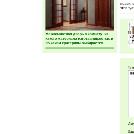
правиль
эксплуа
Межкомнатная дверь в комнату: из
Д
какого материала изготавливаются, и
ту
по каким критериям выбирается
Тек
Имя
Защ