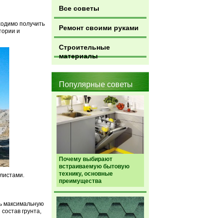
Все советы
ходимо получить
Ремонт своими руками
тории и
Строительные
материалы
Популярные советы
Почему выбирают
встраиваемую бытовую
технику, основные
листами.
преимущества
ь максимальную
состав грунта,