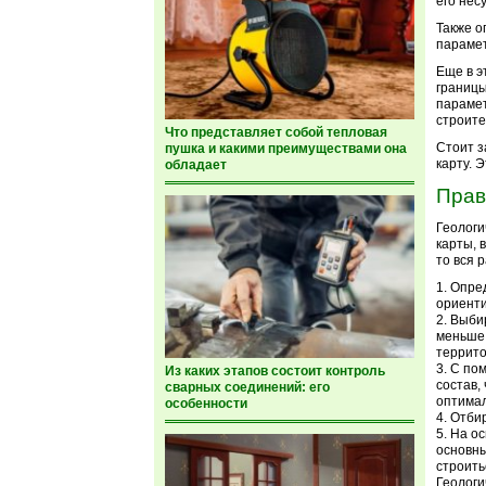
его нес
Также о
парамет
Еще в э
границы
парамет
строите
Что представляет собой тепловая
Стоит з
пушка и какими преимуществами она
карту. 
обладает
Прав
Геологи
карты, 
то вся 
Опред
ориенти
Выбир
меньше 
террито
С пом
Из каких этапов состоит контроль
состав,
сварных соединений: его
оптимал
особенности
Отбир
На ос
основны
строить
Геологи