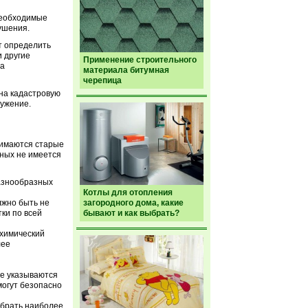
 необходимые
ушения.
т определить
 другие
Применение строительного
на
материала битумная
черепица
 на кадастровую
ружение.
нимаются старые
ных не имеется
азнообразных
Котлы для отопления
лжно быть не
загородного дома, какие
ки по всей
бывают и как выбрать?
-химический
лее
де указываются
могут безопасно
ыбрать наиболее