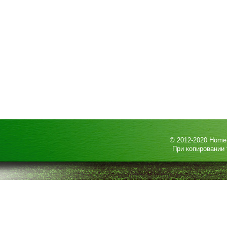
© 2012-2020
HomeP
При копировании 