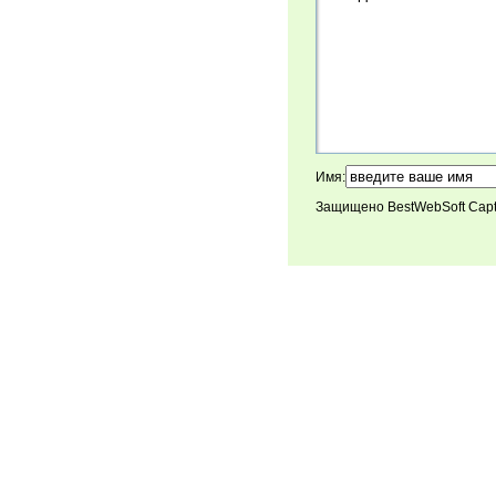
Имя:
Защищено BestWebSoft Cap