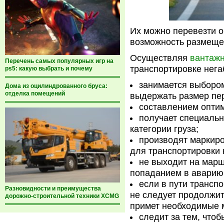
Их можно перевезти 
возможность размещен
Осуществляя
вантажн
Перечень самых популярных игр на
транспортировке нега
ps5: какую выбрать и почему
занимается выбором
Дома из оцилиндрованного бруса:
отделка помещений
выдержать размер пер
составлением опти
получает специаль
категории груза;
производят маркиро
для транспортировки 
не выходит на марш
попаданием в аварию
если в пути трансп
Разновидности и преимущества
не следует продолжит
дорожно-строительной техники XCMG
примет необходимые 
следит за тем, что