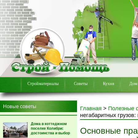
Стройматериалы
Советы
Кухня
Дом
Новые советы
Главная
>
Полезные 
негабаритных грузов: 
Дома в коттеджном
Основные пра
поселке Колибри:
достоинства и выбор