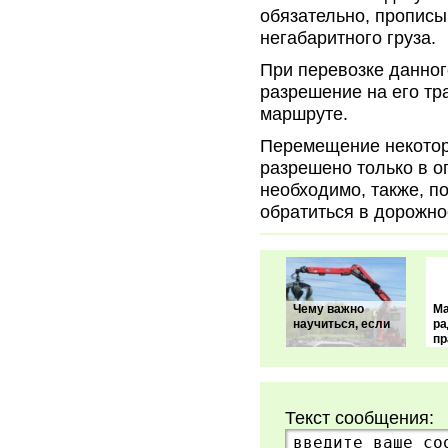
обязательно, прописы
негабаритного груза.
При перевозке данног
разрешение на его тр
маршруте.
Перемещение некотор
разрешено только в о
необходимо, также, п
обратиться в дорожно
Чему важно
М
научиться, если
ра
пр
Текст сообщения: