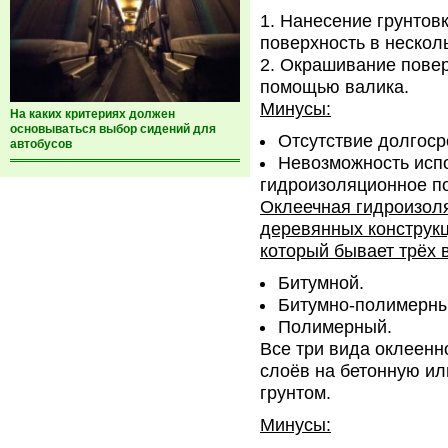
Нанесение грунтов
поверхность в нескол
Окрашивание повер
помощью валика.
Минусы:
На каких критериях должен
основываться выбор сидений для
Отсутствие долгосро
автобусов
Невозможность испо
гидроизоляционное по
Оклеечная гидроизол
деревянных конструкц
который бывает трёх 
Битумной.
Битумно-полимерны
Полимерный.
Все три вида оклеенн
слоёв на бетонную ил
грунтом.
Минусы: