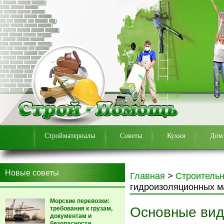
Стройматериалы
Советы
Кухня
Дом
Новые советы
Главная
>
Строитель
гидроизоляционных м
Морские перевозки:
Основные вид
требования к грузам,
документам и
безопасности