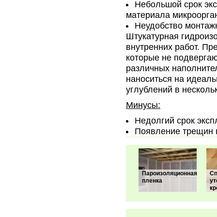
Небольшой срок экс
материала микроорга
Неудобство монтажн
Штукатурная гидроиз
внутренних работ. Пр
которые не подвергаю
различных наполнител
наноситься на идеаль
углублений в несколь
Минусы:
Недолгий срок эксп
Появление трещин 
Пароизоляционная
С
пленка
ут
кр