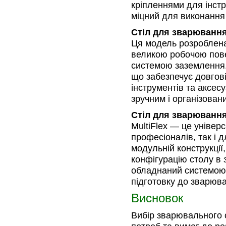
кріпленнями для інстр
міцний для виконання 
Стіл для зварюванн
Ця модель розроблен
великою робочою пов
системою заземлення.
що забезпечує довгові
інструментів та аксес
зручним і організован
Стіл для зварювання
MultiFlex — це універ
професіоналів, так і д
модульній конструкції
конфігурацію столу в 
обладнаний системою
підготовку до зварюв
Висновок
Вибір зварювального 