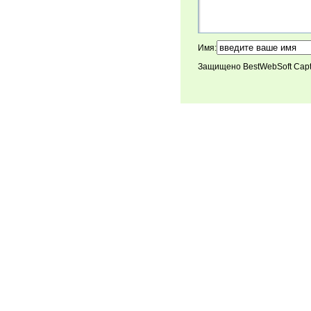
Имя:
Защищено BestWebSoft Cap