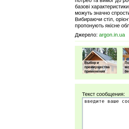
потреб та вимог до ро
базові характеристики
можуть значно спрост
Вибираючи стіл, орієн
пропонують якісне обл
Джерело:
argon.in.ua
Выбор и
По
преимущества
мо
применения
бе
Текст сообщения: