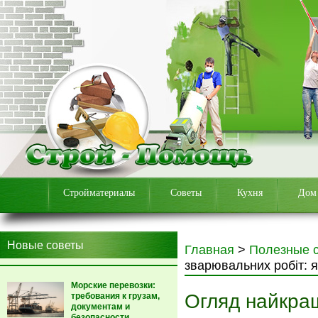
Стройматериалы
Советы
Кухня
Дом
Новые советы
Главная
>
Полезные 
зварювальних робіт: 
Морские перевозки:
Огляд найкра
требования к грузам,
документам и
безопасности