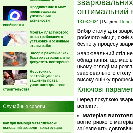
зварювальних 
Продвижение в Max:
оптимальний 
преимущества
увеличения
активности
13.03.2024
| Раздел:
Полез
сообщества
Вибір столу для зварю
Монтаж пластикового
робочого місця, який 
окна: требования к
установке и основные
безпеку процесу звар
этапы работ
Зварювальний стіл не
Засор в раковине: как
быстро устранить и не
обладнання, що має в
допустить повторения
цьому огляді ми розг
Неустойка с
зварювального столу 
застройщика: как
високу оцінку професі
защитить права
участника долевого
Ключові парамет
строительства
Перед покупкою зварю
аспекти:
Случайные советы
Матеріал виготовл
вогнетривкого матеріал
Как при помощи металлически
оснований возводят конструкции
забезпечить довговічн