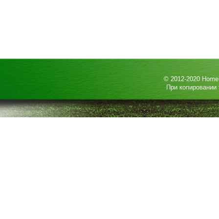
© 2012-2020
HomeP
При копировании 