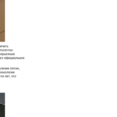
ичать
 полотно
 Серьезные
рез официальное
личие пятен,
технологии
ти лет, что