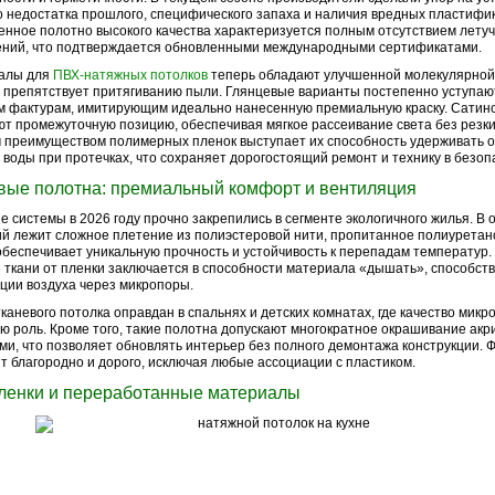
о недостатка прошлого, специфического запаха и наличия вредных пластифи
нное полотно высокого качества характеризуется полным отсутствием летуч
ений, что подтверждается обновленными международными сертификатами.
алы для
ПВХ-натяжных потолков
теперь обладают улучшенной молекулярной 
 препятствует притягиванию пыли. Глянцевые варианты постепенно уступаю
м фактурам, имитирующим идеально нанесенную премиальную краску. Сати
т промежуточную позицию, обеспечивая мягкое рассеивание света без резки
преимуществом полимерных пленок выступает их способность удерживать 
воды при протечках, что сохраняет дорогостоящий ремонт и технику в безоп
вые полотна: премиальный комфорт и вентиляция
е системы в 2026 году прочно закрепились в сегменте экологичного жилья. В 
й лежит сложное плетение из полиэстеровой нити, пропитанное полиуретан
обеспечивает уникальную прочность и устойчивость к перепадам температур.
 ткани от пленки заключается в способности материала «дышать», способст
ции воздуха через микропоры.
каневого потолка оправдан в спальнях и детских комнатах, где качество микр
ю роль. Кроме того, такие полотна допускают многократное окрашивание ак
ми, что позволяет обновлять интерьер без полного демонтажа конструкции. Ф
т благородно и дорого, исключая любые ассоциации с пластиком.
ленки и переработанные материалы