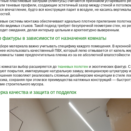
тные пластиковые заглушки (плинтусы) считаются признаком устаревшего ре
ли теневые профили, создающие эстетичный зазор между стеной и потолком
ся впечатление, будто вся конструкция парит в воздухе, не касаясь вертикал
остей.
вые системы монтажа обеспечивают идеально плотное прилегание полотна 
ибо видимых стыков. Такой подход требует безупречной геометрии стен, но р
одит ожидания, делая интерьер цельным и архитектурно выверенным.
 фактуры в зависимости от назначения комнаты
боре материала важно учитывать специфику каждого помещения. В кухонной
нее использовать качественный ПВХ, который легко отмывается от капель жир
комнаты также предпочтительна пленка из-за ее абсолютной влагостойкости
 комнатах выбор расширяется до
тканевых полотен
и экзотических фактур. 
уют покрытия, имитирующие натуральную замшу, венецианскую штукатурку и
ешения позволяют реализовать сложные дизайнерские концепции в стиле ло
сика, сохраняя при этом все преимущества натяжных конструкций — быстрот
вие строительного мусора.
рка качества и защита от подделок