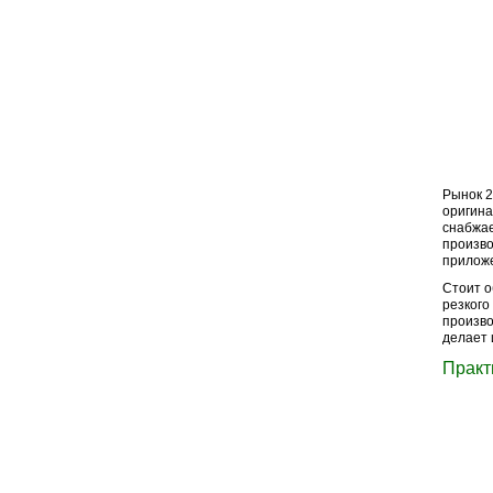
Рынок 2
оригина
снабжае
произво
прилож
Стоит о
резкого
произво
делает 
Практ