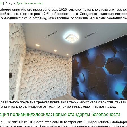
26
| Раздел:
Дизайн и интерьер
формления жилого пространства в 2026 году окончательно отошла от воспр
ной зоны как просто ровной белой поверхности. Сегодня это сложная инжен
 объединяет в себе эстетику, качественное освещение и высокие экологическ
равильного покрытия требует понимания технических характеристик, так ка
 значительно отличаются от тех, что применялись еще пять лет назад.
ция поливинилхлорида: новые стандарты безопасности
онные пленки из ПВХ остаются самым востребованным решением благодаря
ности и герметичности. В текущем сезоне производители сделали упор на ус