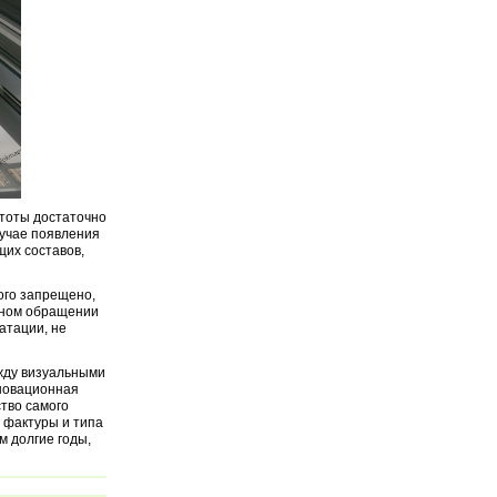
тоты достаточно
лучае появления
их составов,
ого запрещено,
льном обращении
атации, не
жду визуальными
нновационная
тво самого
 фактуры и типа
м долгие годы,