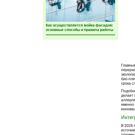
Как осуществляется мойка фасадов:
основные способы и правила работы
Главным
перераб
экологи
био-пле
срока с
Подобны
делает 
аллерги
именно
инновац
Интег
В 2026 
источни
огромны