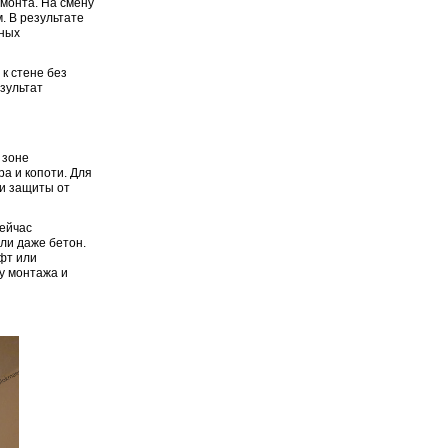
монта. На смену
. В результате
ьных
к стене без
езультат
 зоне
а и копоти. Для
 и защиты от
Сейчас
ли даже бетон.
фт или
у монтажа и