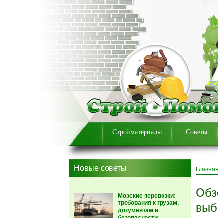
Стройматериалы
Советы
Новые советы
Главна
Обз
Морские перевозки:
требования к грузам,
выб
документам и
безопасности