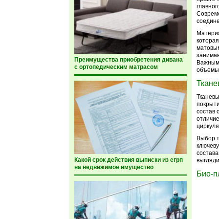
главног
Совреме
соедин
Матери
которая
матовы
занимаю
Преимущества приобретения дивана
Важным 
с ортопедическим матрасом
объемы 
Ткане
Тканевы
покрыти
состав 
отличие
циркуля
Выбор т
ключеву
состава
Какой срок действия выписки из егрп
выгляди
на недвижимое имущество
Био-п