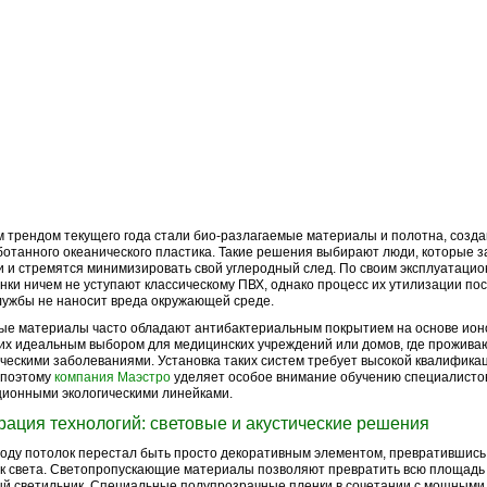
 трендом текущего года стали био-разлагаемые материалы и полотна, созд
отанного океанического пластика. Такие решения выбирают люди, которые з
и и стремятся минимизировать свой углеродный след. По своим эксплуатаци
нки ничем не уступают классическому ПВХ, однако процесс их утилизации по
лужбы не наносит вреда окружающей среде.
е материалы часто обладают антибактериальным покрытием на основе ионо
их идеальным выбором для медицинских учреждений или домов, где прожива
ческими заболеваниями. Установка таких систем требует высокой квалифика
 поэтому
компания Маэстро
уделяет особое внимание обучению специалистов
ионными экологическими линейками.
рация технологий: световые и акустические решения
году потолок перестал быть просто декоративным элементом, превратившись
к света. Светопропускающие материалы позволяют превратить всю площадь
й светильник. Специальные полупрозрачные пленки в сочетании с мощным