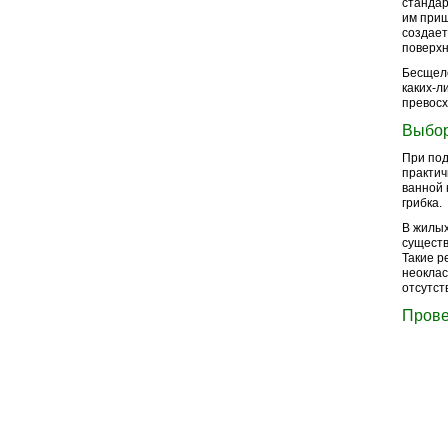
стандар
им приш
создает
поверхн
Бесщеле
каких-л
превосх
Выбор
При под
практич
ванной 
грибка.
В жилых
существ
Такие р
неоклас
отсутст
Прове