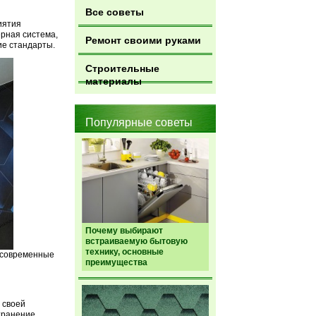
Все советы
иятия
ерная система,
Ремонт своими руками
ие стандарты.
Строительные
материалы
Популярные советы
Почему выбирают
встраиваемую бытовую
технику, основные
к современные
преимущества
 своей
транение