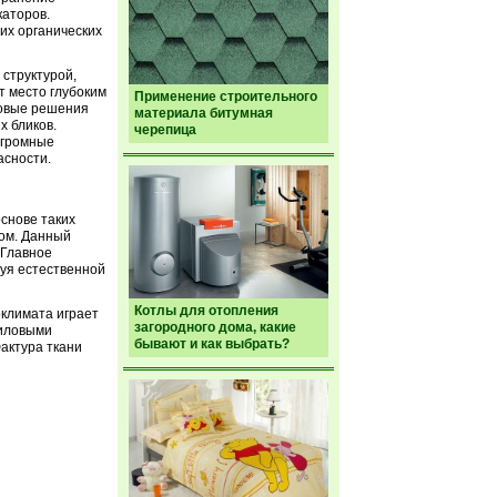
каторов.
их органических
структурой,
т место глубоким
Применение строительного
новые решения
материала битумная
х бликов.
черепица
огромные
асности.
основе таких
ом. Данный
 Главное
вуя естественной
Котлы для отопления
оклимата играет
загородного дома, какие
риловыми
бывают и как выбрать?
актура ткани