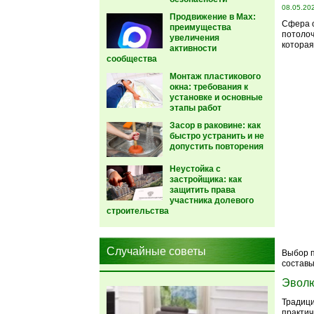
08.05.20
Продвижение в Max:
Сфера о
преимущества
потолоч
увеличения
которая
активности
сообщества
Монтаж пластикового
окна: требования к
установке и основные
этапы работ
Засор в раковине: как
быстро устранить и не
допустить повторения
Неустойка с
застройщика: как
защитить права
участника долевого
строительства
Случайные советы
Выбор п
составы
Эволю
Традици
практич