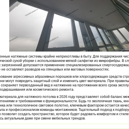
нные натяжные системы крайне неприхотливы в быту. Для поддержания чис
ческой сухой уборки с использованием мягкой салфетки из микрофибры. В с
 загрязнений допускается применение специализированных спиртосодержащ
 не оставляют разводов на глянцевых или матовых поверхностях.
ование агрессивных абразивных порошков или хлорсодержащих средств стр
 они могут повредить защитный слой и изменить цвет материала. При прави
 сохраняет первозданный вид и натяжение на протяжении всего срока эксплу
подкрашивания или косметического ремонта.
атериала для натяжного потолка в 2026 году представляет собой баланс ме
тениями и требованиями к функциональности. Будь то экологичная ткань, и
нка или технологичное световое полотно, ключевым фактором остается качес
ла и профессионализм команды монтажников. Тщательный подход к подбору
 позволит создать пространство, которое будет радовать комфортом и стиле
сь актуальным даже при смене мебельных трендов.