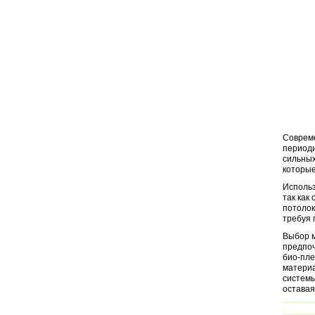
Совреме
периоди
сильных
которые
Использ
так как
потолок
требуя 
Выбор м
предпоч
био-пле
материа
системы
оставая