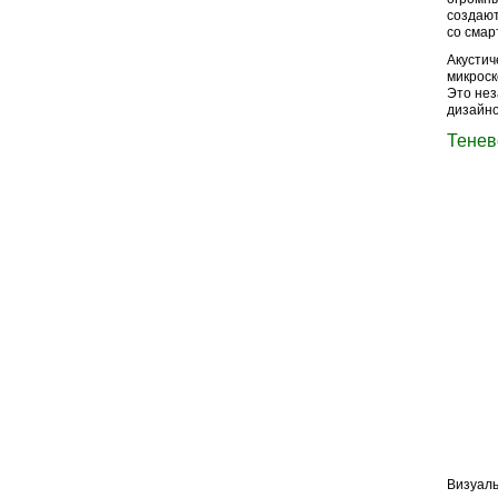
создают
со смар
Акустич
микроск
Это нез
дизайно
Тенев
Визуаль