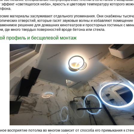
 эффект «светящегося неба», яркость и цветовую температуру которого мож
тфона.
еские материалы заслуживают отдельного упоминания. Они снабжены тысяч
опических отверстий, которые гасят звуковые волны и избавляют помещение 
аменимое решение для домашних кинотеатров и просторных гостиных с ми
м, где много твердых поверхностей вроде бетона или стекла.
ой профиль и бесщелевой монтаж
ное восприятие потолка во многом зависит от способа его примыкания к стен