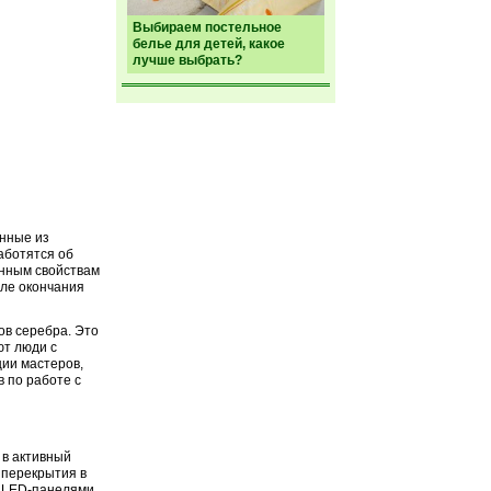
Выбираем постельное
белье для детей, какое
лучше выбрать?
анные из
аботятся об
онным свойствам
сле окончания
в серебра. Это
ют люди с
ции мастеров,
 по работе с
 в активный
 перекрытия в
и LED-панелями