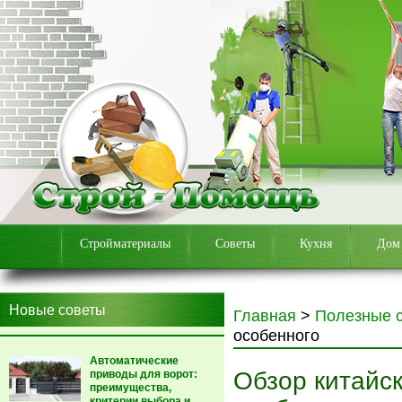
Стройматериалы
Советы
Кухня
Дом
Новые советы
Главная
>
Полезные 
особенного
Автоматические
Обзор китайск
приводы для ворот:
преимущества,
критерии выбора и