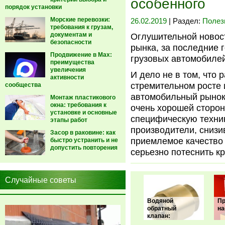
особенного
порядок установки
Морские перевозки:
26.02.2019
| Раздел:
Полез
требования к грузам,
документам и
Оглушительной новос
безопасности
рынка, за последние 
Продвижение в Max:
грузовых автомобилей
преимущества
увеличения
И дело не в том, что 
активности
стремительном росте 
сообщества
автомобильный рынок 
Монтаж пластикового
окна: требования к
очень хорошей стороны
установке и основные
специфическую техник
этапы работ
производители, снизи
Засор в раковине: как
приемлемое качество 
быстро устранить и не
допустить повторения
серьезно потеснить к
Случайные советы
Водяной
П
обратный
на
клапан: