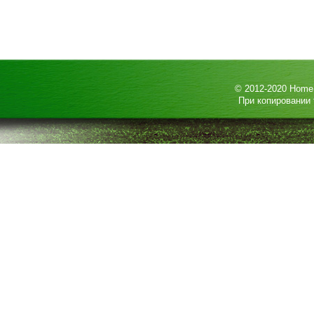
© 2012-2020
HomeP
При копировании 