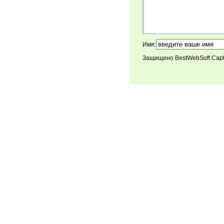
Имя:
Защищено BestWebSoft Cap