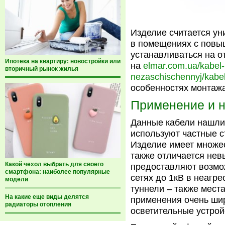
Изделие считается ун
в помещениях с повы
устанавливаться на от
Ипотека на квартиру: новостройки или
на
elmar.com.ua/kabel-l
вторичный рынок жилья
nezaschischennyj/kabe
особенностях монтажа
Применение и 
Данные кабели нашли
используют частные с
Изделие имеет множес
также отличается нев
Какой чехол выбрать для своего
предоставляют возмо
смартфона: наиболее популярные
сетях до 1кВ в неагр
модели
туннели – также места
На какие еще виды делятся
применения очень ши
радиаторы отопления
осветительные устрой