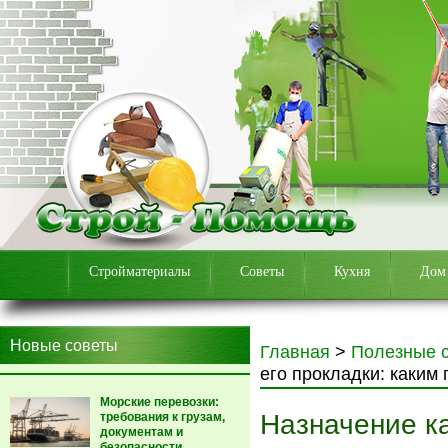
Стройматериалы
Советы
Кухня
Дом
Новые советы
Главная
>
Полезные 
его прокладки: каким
Морские перевозки:
Назначение ка
требования к грузам,
документам и
безопасности