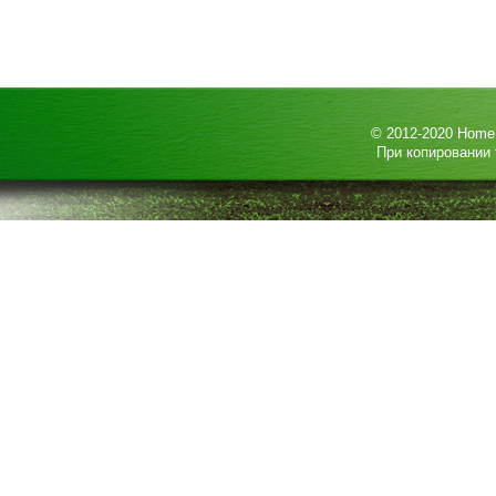
© 2012-2020
HomeP
При копировании 