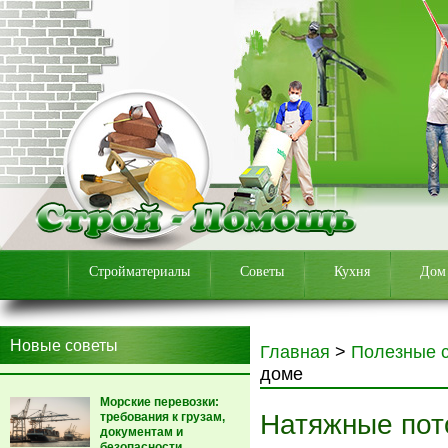
Стройматериалы
Советы
Кухня
Дом
Новые советы
Главная
>
Полезные 
доме
Морские перевозки:
Натяжные пото
требования к грузам,
документам и
безопасности