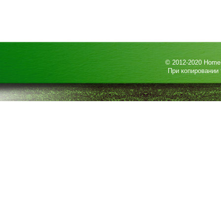
© 2012-2020
HomeP
При копировании 