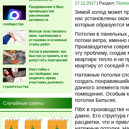
17.12.2017
| Раздел:
Полез
Продвижение в Max:
преимущества
Зимой холод может про
увеличения
нас установлены окон
активности
которые образуются 
сообщества
Монтаж пластикового
Потолки в панельных
окна: требования к
потоки ветра, именно
установке и основные
этапы работ
Производители совре
Засор в раковине: как
эту проблему, создав
быстро устранить и не
квартире тепло и не п
допустить повторения
квартиру от соседей
Неустойка с
застройщика: как
Натяжные потолки спо
защитить права
создать понравивший
участника долевого
строительства
данного элемента пом
помещения. Особым к
потолки Бельгия.
Случайные советы
ПВХ в производстве н
давно. Его структура
расцветки, что и при
натяжные потолки. На