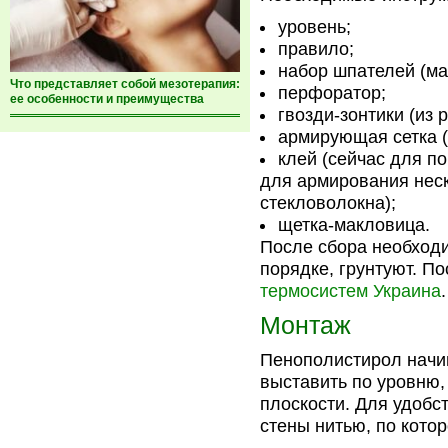
уровень;
правило;
набор шпателей (ма
Что представляет собой мезотерапия:
перфоратор;
ее особенности и преимущества
гвозди-зонтики (из 
армирующая сетка (
клей (сейчас для п
для армирования неск
стекловолокна);
щетка-макловица.
После сбора необходи
порядке, грунтуют. П
термосистем Украина
.
Монтаж
Пенополистирол начин
выставить по уровню
плоскости. Для удобс
стены нитью, по котор