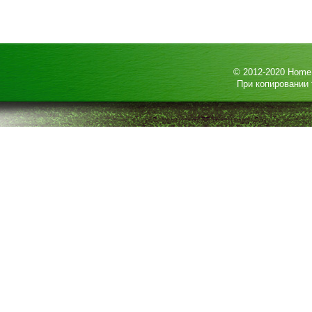
© 2012-2020
HomeP
При копировании 