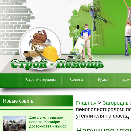
Стройматериалы
Советы
Кухня
Дом
Новые советы
Главная
>
Загородны
пенополистиролом: п
утеплителя на фасад
Дома в коттеджном
поселке Колибри:
достоинства и выбор
Наружное уте