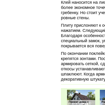
Клей наносится на ли
более экономное точе
гребенку. Но стоит уч
ровные стены.
Плиту прислоняют к о
нажатием. Следующий
Благодаря особенност
специальный замок, 
покрывается вся пове
По окончании поклей
крепятся зонтами. По
армировать сеткой, сд
откосы устанавливают
шпаклюют. Когда арм
декоративную штукату
Проект дома с
Ра