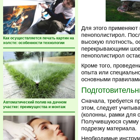
Для этого применяют 
пенополистирол. Посл
Как осуществляется печать картин на
высокую плотность, 
холсте: особенности технологии
перекрывающими шовн
пенополистирол оста
Кроме того, проведен
опыта или специально
основными правилами
Подготовительн
Сначала, требуется п
Автоматический полив на дачном
участке: преимущества и монтаж
этом, следует учитыв
(колонны, рамки для о
Получившуюся сумму 
подрезку материала.
Необходимые инструм