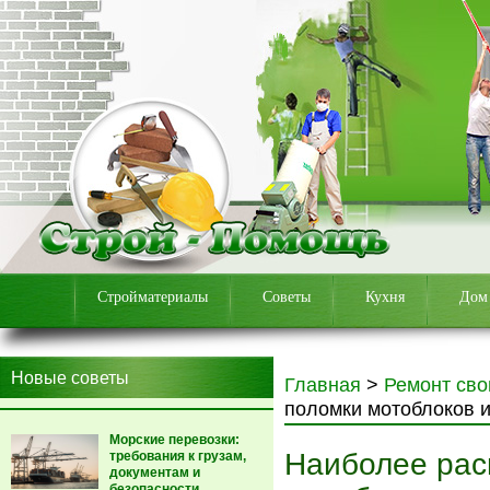
Стройматериалы
Советы
Кухня
Дом
Новые советы
Главная
>
Ремонт сво
поломки мотоблоков и
Морские перевозки:
Наиболее рас
требования к грузам,
документам и
безопасности