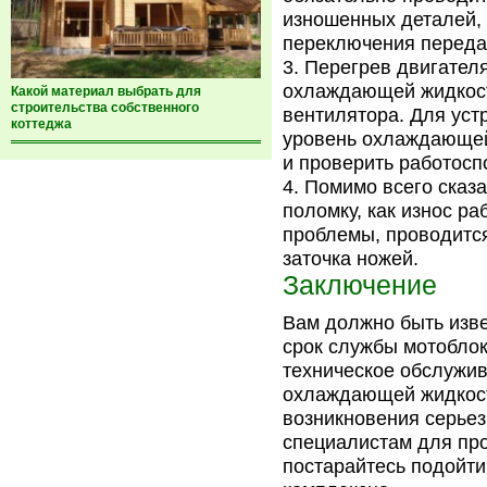
изношенных деталей, 
переключения переда
Перегрев двигател
охлаждающей жидкост
Какой материал выбрать для
строительства собственного
вентилятора. Для уст
коттеджа
уровень охлаждающей 
и проверить работосп
Помимо всего сказа
поломку, как износ ра
проблемы, проводитс
заточка ножей.
Заключение
Вам должно быть изв
срок службы мотоблок
техническое обслужив
охлаждающей жидкости
возникновения серьез
специалистам для про
постарайтесь подойти