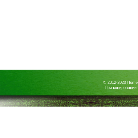
© 2012-2020
HomeP
При копировании 