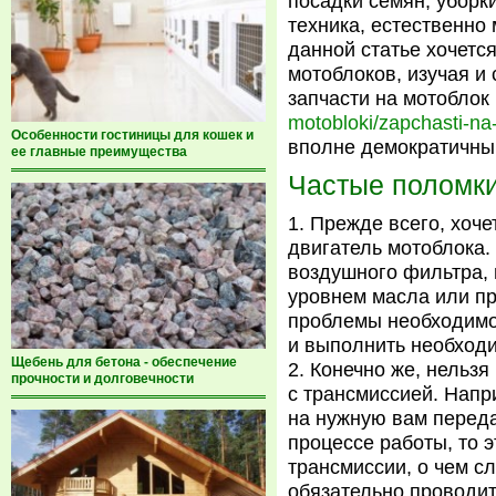
посадки семян, уборки
техника, естественно
данной статье хочетс
мотоблоков, изучая и
запчасти на мотоблок
motobloki/zapchasti-na
Особенности гостиницы для кошек и
вполне демократичны
ее главные преимущества
Частые поломки
Прежде всего, хоче
двигатель мотоблока.
воздушного фильтра, 
уровнем масла или пр
проблемы необходимо
и выполнить необходи
Щебень для бетона - обеспечение
Конечно же, нельзя
прочности и долговечности
с трансмиссией. Напр
на нужную вам переда
процессе работы, то 
трансмиссии, о чем сл
обязательно проводит