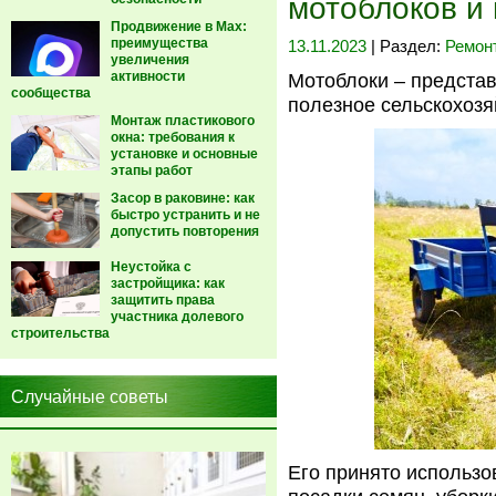
мотоблоков и 
Продвижение в Max:
преимущества
13.11.2023
| Раздел:
Ремон
увеличения
активности
Мотоблоки – предста
сообщества
полезное сельскохозя
Монтаж пластикового
окна: требования к
установке и основные
этапы работ
Засор в раковине: как
быстро устранить и не
допустить повторения
Неустойка с
застройщика: как
защитить права
участника долевого
строительства
Случайные советы
Его принято использо