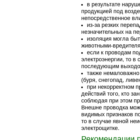
в результате наруш
продукцией под возд
непосредственное вли
из-за резких переп
незначительных на пе
изоляция могла бы
животными-вредителям
если к проводам п
электроэнергии, то в 
последующим выходом
также немаловажно 
(буря, снегопад, ливе
при некорректном п
действий того, кто з
соблюдая при этом п
Внешне проводка мож
видимых признаков по
то в случае явной не
электрощитке.
Рекомендации 