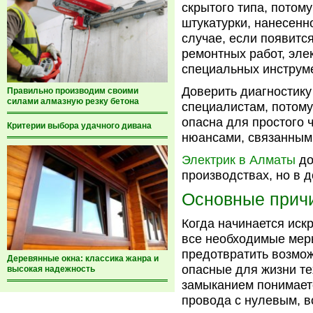
скрытого типа, потом
штукатурки, нанесенн
случае, если появитс
ремонтных работ, эле
специальных инструме
Доверить диагностик
Правильно производим своими
силами алмазную резку бетона
специалистам, потому
опасна для простого 
Критерии выбора удачного дивана
нюансами, связанными
Электрик в Алматы
до
производствах, но в 
Основные прич
Когда начинается иск
все необходимые меры
предотвратить возмож
Деревянные окна: классика жанра и
опасные для жизни те
высокая надежность
замыканием понимает
провода с нулевым, в