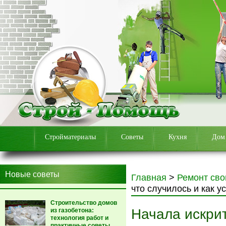
Стройматериалы
Советы
Кухня
Дом
Новые советы
Главная
>
Ремонт сво
что случилось и как у
Строительство домов
Начала искрит
из газобетона:
технология работ и
практичные советы