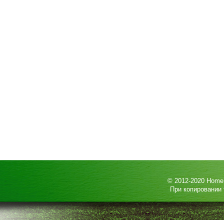
© 2012-2020
HomeP
При копировании 