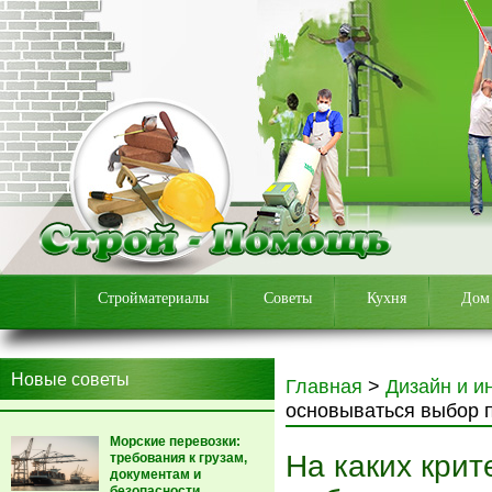
Стройматериалы
Советы
Кухня
Дом
Новые советы
Главная
>
Дизайн и и
основываться выбор 
Морские перевозки:
На каких кри
требования к грузам,
документам и
безопасности