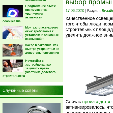
выбор промыш
Продвижение в Max:
преимущества
17.06.2023
| Раздел:
Дизай
увеличения
активности
Качественное освещен
сообщества
того чтобы люди норм
Монтаж пластикового
строительных площад
окна: требования к
уделить должное вни
установке и основные
этапы работ
Засор в раковине: как
быстро устранить и не
допустить повторения
Неустойка с
застройщика: как
защитить права
участника долевого
строительства
Случайные советы
Сейчас
производство
активизировалось, чт
приемлемые модели.