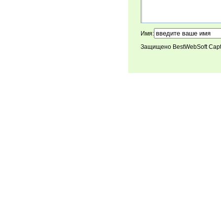
Имя:
Защищено BestWebSoft Cap