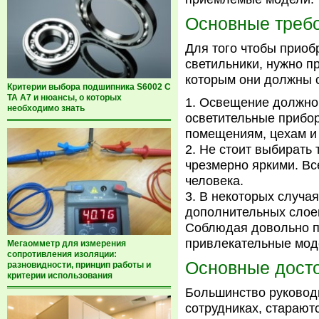
Основные треб
Для того чтобы прио
светильники, нужно п
которым они должны с
Критерии выбора подшипника S6002 C
TA A7 и нюансы, о которых
Освещение должно 
необходимо знать
осветительные прибо
помещениям, цехам и
Не стоит выбирать 
чрезмерно яркими. Все
человека.
В некоторых случая
дополнительных слоев
Соблюдая довольно п
привлекательные мод
Мегаомметр для измерения
сопротивления изоляции:
Основные дост
разновидности, принцип работы и
критерии использования
Большинство руководи
сотрудниках, стараю