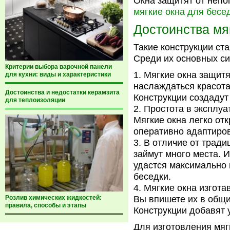
Окна защитят от непо
мягкие окна для бесе
Достоинства мя
Такие конструкции ст
Среди их основных си
Критерии выбора варочной панели
Мягкие окна защитя
для кухни: виды и характеристики
наслаждаться красота
Достоинства и недостатки керамзита
Конструкции создадут
для теплоизоляции
Простота в эксплу
Мягкие окна легко от
оперативно адаптиров
В отличие от тради
займут много места. И
удастся максимально 
беседки.
Мягкие окна изгота
Розлив химических жидкостей:
Вы впишете их в общи
правила, способы и этапы
Конструкции добавят 
Для изготовления мяг