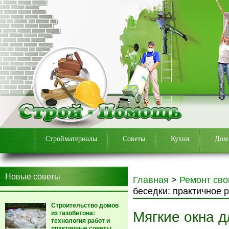
Стройматериалы
Советы
Кухня
Дом
Новые советы
Главная
>
Ремонт сво
беседки: практичное 
Строительство домов
Мягкие окна д
из газобетона:
технология работ и
практичные советы