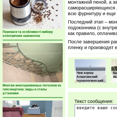
монтажной пеной, а з
саморасширяющихся л
всю фурнитуру и еще 
Последний этап – мон
подоконника (с внутре
Переваги та особливості вибору
как правило, оплачив
електричних кавомолок
После завершения раб
пленку и производят е
Чем хорош
Ка
Алматинский
вы
технологический
Монтаж многоуровневых потолков из
гипсокартона: виды и этапы
установки
Текст сообщения: