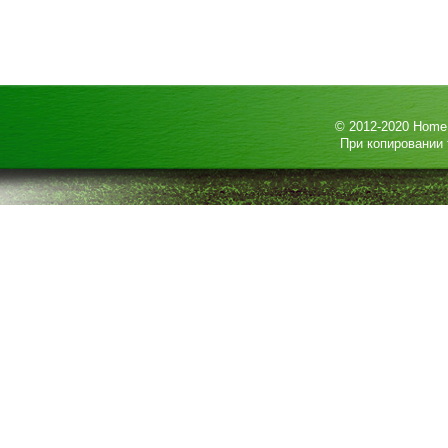
© 2012-2020
HomeP
При копировании 