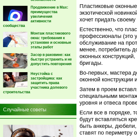
Пластиковые оконные 
Продвижение в Max:
преимущества
экзотической новинко
увеличения
хочет придать своему
активности
сообщества
Естественно, что пла
Монтаж пластикового
профессионалы (это 
окна: требования к
обслуживание на прот
установке и основные
этапы работ
менее, потребитель д
Засор в раковине: как
оконных конструкций,
быстро устранить и не
бригады.
допустить повторения
Во-первых, мастера 
Неустойка с
застройщика: как
оконной конструкции 
защитить права
участника долевого
Затем в проем встав
строительства
специальными монтаж
уровня и отвеса пров
Случайные советы
Если все в порядке, т
будут вставляться кре
быть анкеры, дюбели
ставят по периметру о