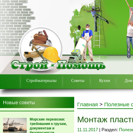
Стройматериалы
Советы
Кухня
Дом
Новые советы
Главная
>
Полезные 
Монтаж пласт
Морские перевозки:
требования к грузам,
документам и
11.11.2017
| Раздел:
Полез
безопасности