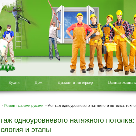
Кухня
Дом
Дизайн и интерьер
Ванная комнат
я
>
Ремонт своими руками
>
Монтаж одноуровневого натяжного потолка: техно
таж одноуровневого натяжного потолка:
нология и этапы