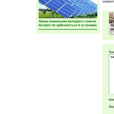
элемент
Якими перевагами володіють сонячні
батареї і як здійснюється їх установка
П
м
Тек
Имя
Защ