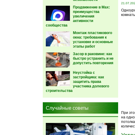
21.07.20
Продвижение в Max:
Одноур
преимущества
комнаты
увеличения
активности
сообщества
Монтаж пластикового
окна: требования к
установке и основные
этапы работ
Засор в раковине: как
быстро устранить и не
допустить повторения
Неустойка с
застройщика: как
защитить права
участника долевого
строительства
Случайные советы
При это
на одно
потолка
количес