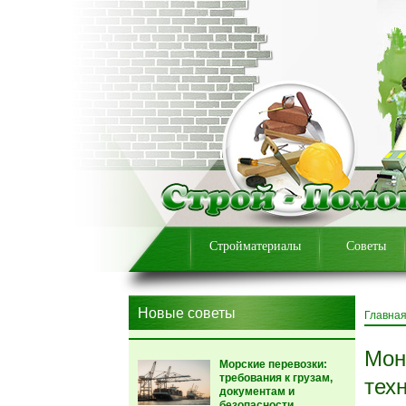
Стройматериалы
Советы
Новые советы
Главна
Мон
Морские перевозки:
требования к грузам,
тех
документам и
безопасности