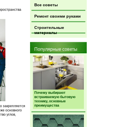
Все советы
пространства
Ремонт своими руками
Строительные
материалы
Популярные советы
Почему выбирают
встраиваемую бытовую
технику, основные
преимущества
о закрепляется
иже основного
во углов,