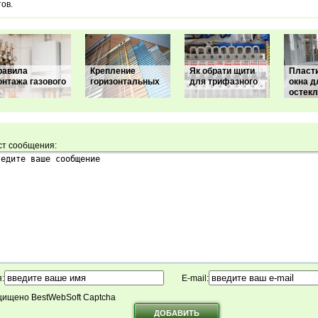
ов.
равила
Крепление
Як обрати щити
Пласт
онтажа газового
горизонтальных
для трифазного
окна д
остек
ст сообщения:
:
E-mail:
ищено BestWebSoft Captcha