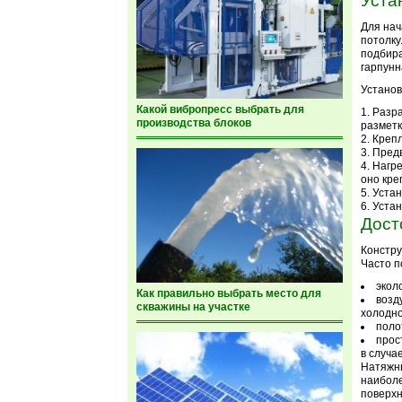
Уста
Для нач
потолку
подбира
гарпунн
Установ
Какой вибропресс выбрать для
Разра
производства блоков
разметк
Крепл
Предв
Нагре
оно кре
Устан
Устан
Дост
Констру
Часто п
экол
Как правильно выбрать место для
возд
скважины на участке
холодно
поло
прос
в случа
Натяжны
наиболе
поверхн