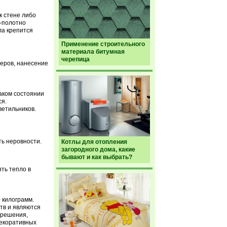
к стене либо
-полотно
ла крепится
Применение строительного
материала битумная
черепица
меров, нанесение
таком состоянии
ся.
ветильников.
ть неровности.
Котлы для отопления
загородного дома, какие
бывают и как выбрать?
ть тепло в
 килограмм.
тв и являются
 решения,
декоративных