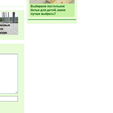
Выбираем постельное
белье для детей, какое
лучше выбрать?
иковые
ля
ления