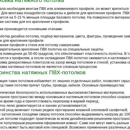
новка натяжного потолка
ала необходим монтаж ПВХ или алюминиевого профиля, он может крепиться 
. Для монтажа понадобятся саморезы и дюбеля для крепления профиля. ПВХ
ется на 5-15 % меньше площади базового потолка. На поверхности материа
ая система для его крепления к профилю.
ка производится основными этапами:
ботка дизайна потолка, подбор материалов, цвета, фактуры, проведение за
и для крепления профиля.
ение профиля к стене или потолку саморезами.
арительное крепление ПВХ полотна на специальные зацепы.
в помещения до 50-60 градусов, что обеспечивает пластичность полотна. В 
пится к профилям, а после охлаждения ПВХ-полотно сжимается и натягивает
овка декоративных плинтусов на зазор между потолком и стеной, установка с
овка натяжных потолков не является сложным процессом.
оинства натяжных ПВХ-потолков
кция таких потолков избавляет от лишних отделочных работ, позволяет скры
од такие потолки прячут трубы, провода, кабели. Основные преимущества:
огическая безопасность использованных высококачественных материалов;
ушное пространство между основным и натяжным потолком способно сохраня
е время года и препятствовать перегреву в жаркий период;
тно легко демонтируется и заново устанавливается;
той уход включает только редкое протирание влажной хлопковой салфеткой;
е затопления соседями сверху потолок способен выдерживать нагрузку до 100
е потолки подходят практически ко всем дизайнерским решениям пространс
е популярным решением оформления комнат. Сами они могут иметь разные
ость может быть матовой или глянцевой. Возможно применение различных 