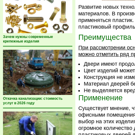
Развитие новых техно
материалов. В произ
применяться пластик.
пластиковый профиль
Преимущества
Зачем нужны современные
крепежные изделия
При рассмотрении осн
можно отметить ряд 
Двери имеют продо
Цвет изделий може
Конструкция не изм
Материал дверей бе
Не выделяется вре
Применение
Откачка канализации: стоимость
услуг в 2026 году
Существует мнение, ч
офисными помещениям
выбор на этих издели
огромное количество
пластиковых дверей д