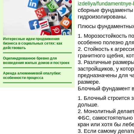
izdeliya/fundamentnye-b
сборные фундаменты 
гидроизолированы.
Плюсы фундаментных
Морозостойкость по
Интересные идеи продвижения
особенно полезно для
бизнеса в социальных сетях: как
действовать
Стойкость к агресси
гранитного щебня, ко
Оцилиндрованное бревно для
Различные размеры
возведения жилых домов и построек
застройщиков, у кото
Аренда алюминиевой опалубки:
предназначены для ч
особенности процесса
размере.
Блочный фундамент в
Блочный строится з
дольше.
Монолитный делаетс
ФБС, самостоятельно 
кран или хотя бы лебе
Если самому делать