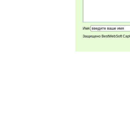
Имя:
Защищено BestWebSoft Cap