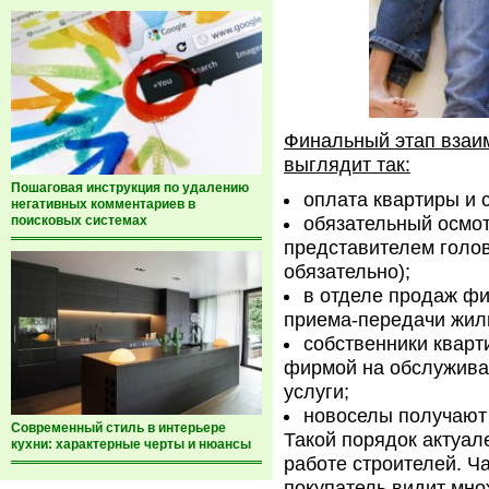
Финальный этап взаи
выглядит так:
Пошаговая инструкция по удалению
оплата квартиры и 
негативных комментариев в
обязательный осмот
поисковых системах
представителем голо
обязательно);
в отделе продаж ф
приема-передачи жил
собственники квар
фирмой на обслужива
услуги;
новоселы получают 
Современный стиль в интерьере
Такой порядок актуале
кухни: характерные черты и нюансы
работе строителей. Ч
покупатель видит мно