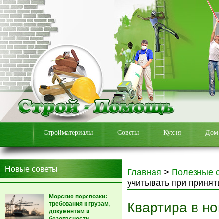
Стройматериалы
Советы
Кухня
Дом
Новые советы
Главная
>
Полезные 
учитывать при принят
Морские перевозки:
Квартира в но
требования к грузам,
документам и
безопасности