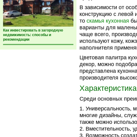
В зависимости от осо
конструкцию с левой 
то
скамья кухонная
бы
варианты для маленьк
Как инвестировать в загородную
чаще всего, производ
недвижимость: способы и
рекомендации
используют кожу, кож
наполнителя применяю
Цветовая палитра кух
декор, можно подобра
представлена кухонн
производителя высоко
Характеристика
Среди основных преи
Универсальность, 
многие дизайны, служ
также можно использо
Вместительность, у
Возможность создат