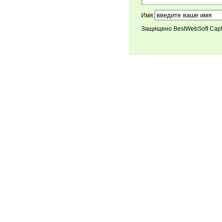
Имя:
Защищено BestWebSoft Cap