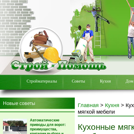
Стройматериалы
Советы
Кухня
Дом
Новые советы
Главная
>
Кухня
>
Кух
мягкой мебели
Автоматические
Кухонные мягк
приводы для ворот:
преимущества,
критерии выбора и