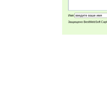
Имя:
Защищено BestWebSoft Cap