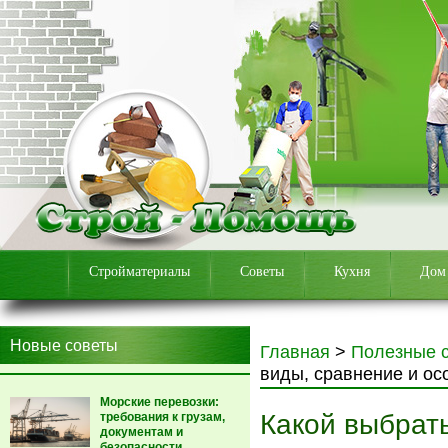
Стройматериалы
Советы
Кухня
Дом
Новые советы
Главная
>
Полезные 
виды, сравнение и ос
Морские перевозки:
Какой выбрать
требования к грузам,
документам и
безопасности