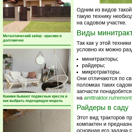
Одним из видов такой
такую технику необхо
на садовом участке.
Виды минитрак
Металлический забор - красиво и
долговечно
Так как у этой техник
условно их можно раз
минитракторы;
райдеры;
микротракторы.
Они отличаются по св
поломках таких садов
запчасти понадобятся
Какими бывают подвесные кресла и
на
amttraktor.ru/remont
как выбрать подходящую модель
Райдеры в саду
Этот вид тракторов п
компактен и предназн
основная его задача с