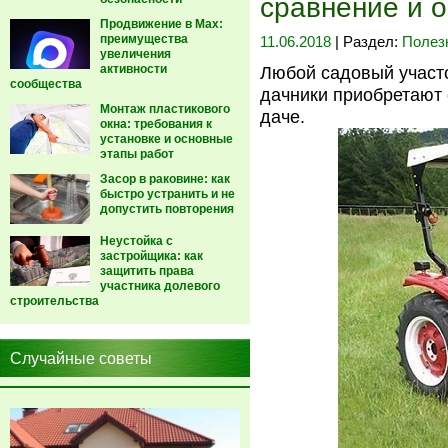
сравнение и 
Продвижение в Max:
преимущества
11.06.2018
| Раздел:
Полез
увеличения
активности
Любой садовый участо
сообщества
дачники приобретают 
Монтаж пластикового
даче.
окна: требования к
установке и основные
этапы работ
Засор в раковине: как
быстро устранить и не
допустить повторения
Неустойка с
застройщика: как
защитить права
участника долевого
строительства
Случайные советы