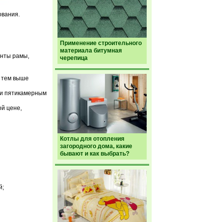
ования.
Применение строительного
материала битумная
енты рамы,
черепица
, тем выше
ли пятикамерным
й цене,
Котлы для отопления
загородного дома, какие
бывают и как выбрать?
й;