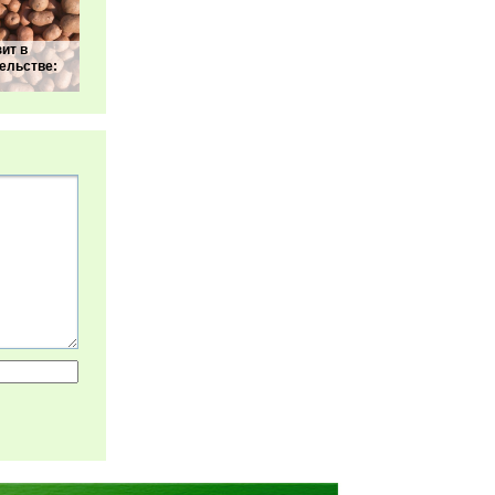
ит в
ельстве: