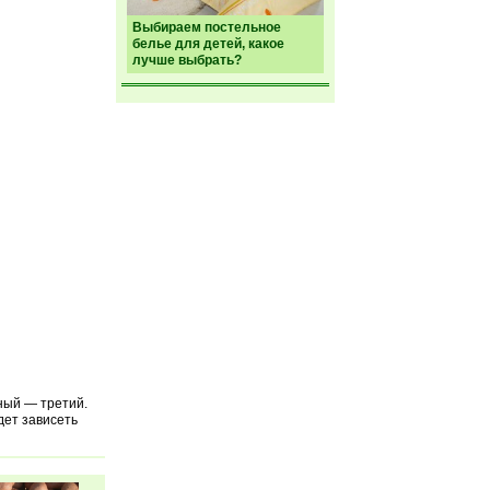
Выбираем постельное
белье для детей, какое
лучше выбрать?
ный — третий.
дет зависеть