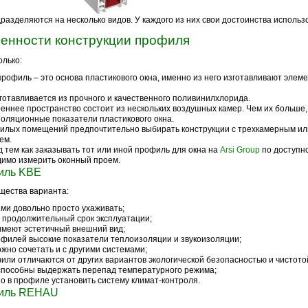
разделяются на несколько видов. У каждого из них свои достоинства использ
енности конструкции профиля
олько:
рофиль – это основа пластикового окна, именно из него изготавливают элем
.
готавливается из прочного и качественного поливинилхлорида.
еннее пространство состоит из нескольких воздушных камер. Чем их больше
оляционные показатели пластикового окна.
илых помещений предпочтительно выбирать конструкции с трехкамерным и
ем.
 тем как заказывать тот или иной профиль для окна на
Arsi Group
по доступно
имо измерить оконный проем.
иль KBE
щества варианта:
ими довольно просто ухаживать;
х продолжительный срок эксплуатации;
имеют эстетичный внешний вид;
офилей высокие показатели теплоизоляции и звукоизоляции;
ожно сочетать и с другими системами;
или отличаются от других вариантов экологической безопасностью и чистото
способны выдержать перепад температурного режима;
о в профиле установить систему климат-контроля.
иль REHAU