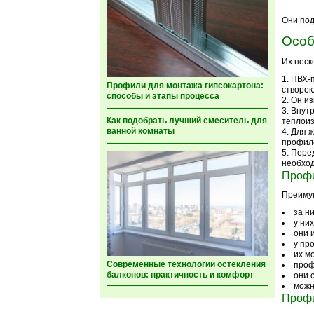
Они под
Особ
Их неск
ПВХ-п
Профили для монтажа гипсокартона:
створок
способы и этапы процесса
Он из
Внутр
Как подобрать лучший смеситель для
теплоиз
ванной комнаты
Для ж
профил
Перед
необход
Проф
Преиму
за н
у ни
они 
у пр
их м
Современные технологии остекления
проф
балконов: практичность и комфорт
они 
можн
Проф