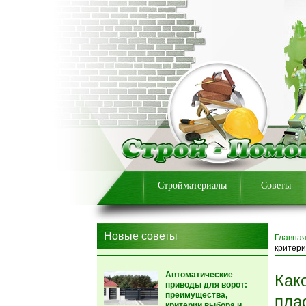
Стройматериалы
Советы
Новые советы
Главна
критери
Автоматические
Как
приводы для ворот:
преимущества,
пла
критерии выбора и