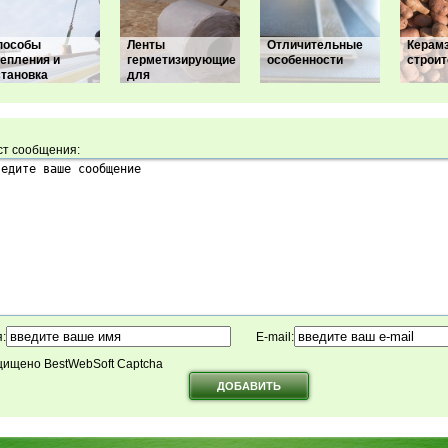
пособы
Ленты
Отличительные
Керамз
репления и
герметизирующие
особенности
строит
становка
для
ст сообщения:
:
E-mail:
ищено BestWebSoft Captcha