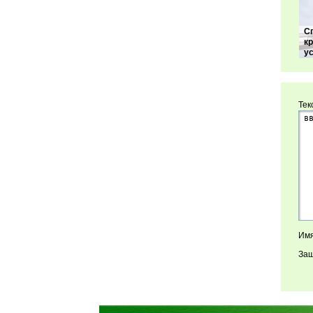
С
к
у
Тек
Имя
Защ