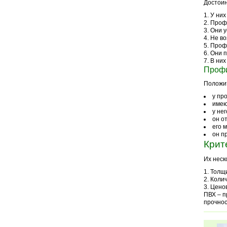
Достоин
У них
Профи
Они у
Не во
Профи
Они п
В них
Профи
Положит
у пр
имею
у не
он о
его 
он п
Крит
Их неск
Толщи
Колич
Ценов
ПВХ – п
прочнос