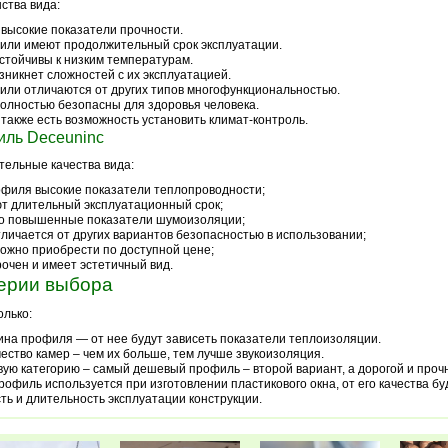
ства вида:
 высокие показатели прочности.
ли имеют продолжительный срок эксплуатации.
стойчивы к низким температурам.
зникнет сложностей с их эксплуатацией.
ли отличаются от других типов многофункциональностью.
олностью безопасны для здоровья человека.
 также есть возможность установить климат-контроль.
ль Deceuninc
ельные качества вида:
офиля высокие показатели теплопроводности;
т длительный эксплуатационный срок;
го повышенные показатели шумоизоляции;
тличается от других вариантов безопасностью в использовании;
можно приобрести по доступной цене;
рочен и имеет эстетичный вид.
ерии выбора
олько:
на профиля — от нее будут зависеть показатели теплоизоляции.
ество камер – чем их больше, тем лучше звукоизоляция.
ую категорию – самый дешевый профиль – второй вариант, а дорогой и проч
рофиль используется при изготовлении пластикового окна, от его качества бу
ть и длительность эксплуатации конструкции.