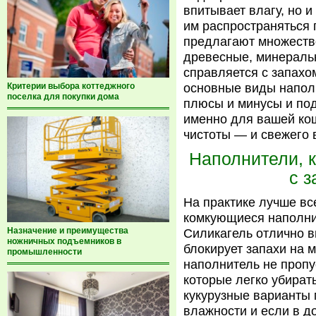
впитывает влагу, но 
им распространяться
предлагают множеств
древесные, минеральн
справляется с запахо
Критерии выбора коттеджного
основные виды напол
поселка для покупки дома
плюсы и минусы и под
именно для вашей кош
чистоты — и свежего 
Наполнители, 
с з
На практике лучше вс
комкующиеся наполни
Назначение и преимущества
Силикагель отлично в
ножничных подъемников в
блокирует запахи на
промышленности
наполнитель не пропус
которые легко убират
кукурузные варианты
влажности и если в д