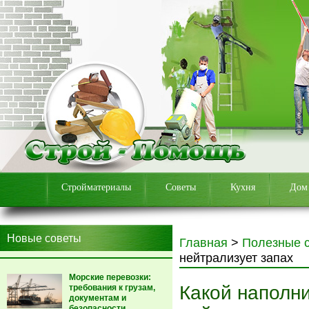
Стройматериалы
Советы
Кухня
Дом
Новые советы
Главная
>
Полезные 
нейтрализует запах
Морские перевозки:
Какой наполн
требования к грузам,
документам и
безопасности