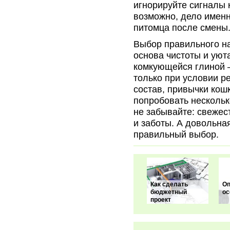
игнорируйте сигналы к
возможно, дело именн
питомца после смены
Выбор правильного на
основа чистоты и уют
комкующейся глиной —
только при условии р
состав, привычки кош
попробовать нескольк
не забывайте: свежес
и заботы. А довольна
правильный выбор.
Как сделать
Оп
бюджетный
ос
проект