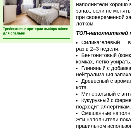
наполнители хорошо в
запах, если не менят
при своевременной за
лотком.
Требования и критерии выбора обоев
ТОП-наполнителей п
для спальни
Силикагелевый — вп
раз в 2–3 недели.
Бентонитовый (ком
комках, легко убирать
Глиняный с добавка
нейтрализация запаха
Древесный с арома
кота.
Минеральный с анти
Кукурузный с ферме
подходит аллергикам.
Смешанные наполни
Эти наполнители пок
правильном использов