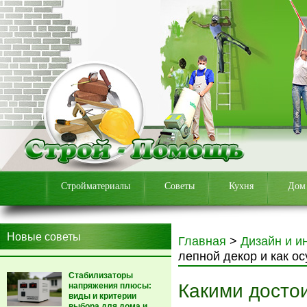
Стройматериалы
Советы
Кухня
Дом
Новые советы
Главная
>
Дизайн и и
лепной декор и как о
Стабилизаторы
Какими досто
напряжения плюсы:
виды и критерии
выбора для дома и