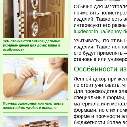
Обычно для изготовле
применять полистирол
изделий. Также есть 
интересуют его разны
luxdecor.in.ua/lepnoy-d
Учитывать, что от вы
Чем отличаются антивандальные
входные двери для дома: виды и
изделия. Также лепной
особенности
его будут применять 
стеновые или универ
Особенности из
Лепной декор при жел
но стоит учитывать, ч
Для производства эл
специальные формы, 
материала или метал
Покупка однокомнатной квартиры в
новостройке: удобно и выгодно
формами, но с их пом
форме и прочности э
бюджетности более во