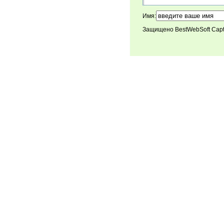
Имя:
Защищено BestWebSoft Cap