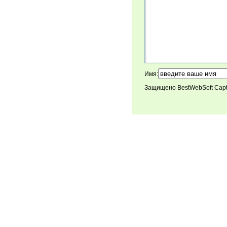
Имя:
Защищено BestWebSoft Cap