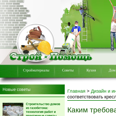
Стройматериалы
Советы
Кухня
Дом
Новые советы
Главная
>
Дизайн и и
соответствовать крес
Строительство домов
Каким требов
из газобетона:
технология работ и
практичные советы