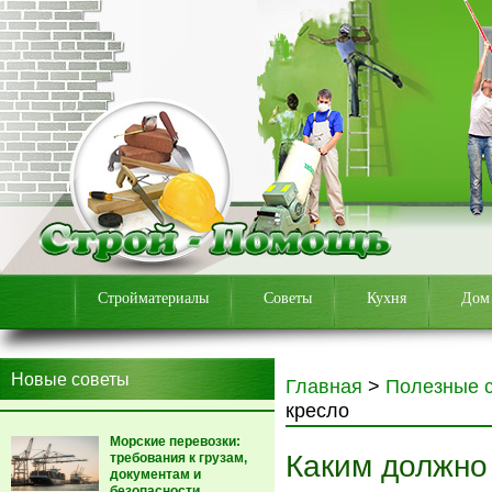
Стройматериалы
Советы
Кухня
Дом
Новые советы
Главная
>
Полезные 
кресло
Морские перевозки:
Каким должно
требования к грузам,
документам и
безопасности