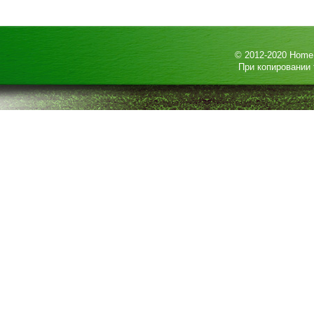
© 2012-2020
HomeP
При копировании 