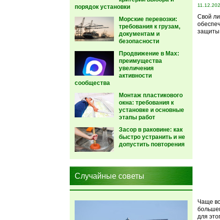
11.12.20
порядок установки
Свой ли
Морские перевозки:
обеспеч
требования к грузам,
защиты
документам и
безопасности
Продвижение в Max:
преимущества
увеличения
активности
сообщества
Монтаж пластикового
окна: требования к
установке и основные
этапы работ
Засор в раковине: как
быстро устранить и не
допустить повторения
Случайные советы
Чаще вс
большем
для это