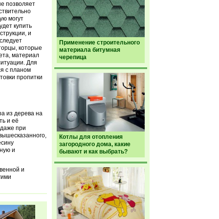
не позволяет
ствительно
ую могут
удет купить
струкции, и
 следует
Применение строительного
торцы, которые
материала битумная
ета, материал
черепица
ситуации. Для
ся с планом
товки пропитки
ра из дерева на
ть и её
 даже при
 вышесказанного,
Котлы для отопления
есину
загородного дома, какие
ную и
бывают и как выбрать?
венной и
гими