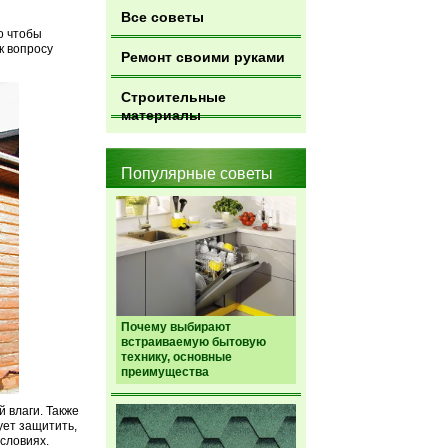
Все советы
о чтобы
к вопросу
Ремонт своими руками
Строительные
материалы
Популярные советы
Почему выбирают
встраиваемую бытовую
технику, основные
преимущества
 влаги. Также
ет защитить,
словиях.