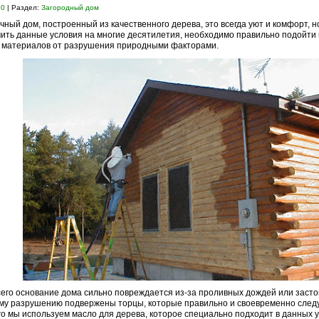
20
| Раздел:
Загородный дом
чный дом, построенный из качественного дерева, это всегда уют и комфорт, н
ить данные условия на многие десятилетия, необходимо правильно подойти 
 материалов от разрушения природными факторами.
его основание дома сильно повреждается из-за проливных дождей или застой
у разрушению подвержены торцы, которые правильно и своевременно следу
го мы используем масло для дерева, которое специально подходит в данных у