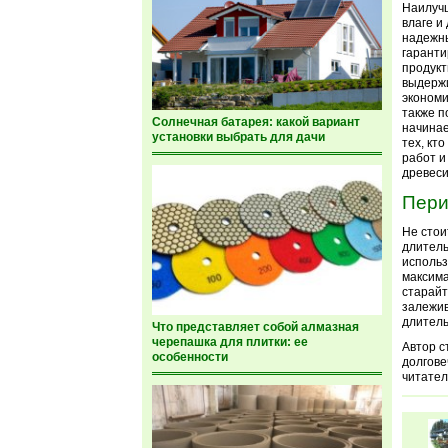
Наилучш
влаге и
надежны
гаранти
продукт
выдержи
экономи
также п
Солнечная батарея: какой вариант
начинае
установки выбрать для дачи
тех, кт
работ и
древес
Пери
Не стои
длитель
использ
максима
старайт
залежив
длитель
Что представляет собой алмазная
черепашка для плитки: ее
Автор с
особенности
долгове
читател