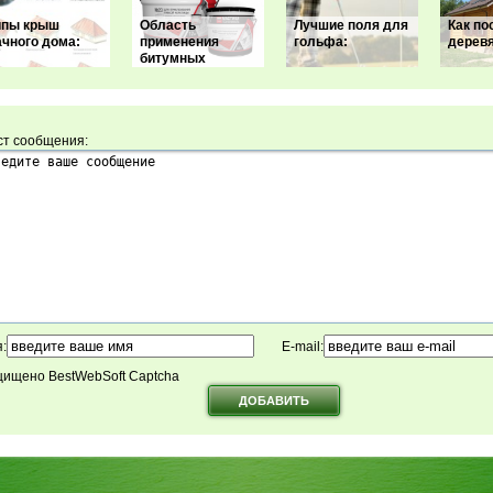
ипы крыш
Область
Лучшие поля для
Как по
ачного дома:
применения
гольфа:
дерев
битумных
ст сообщения:
:
E-mail:
ищено BestWebSoft Captcha