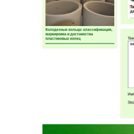
Т
д
Колодезные кольца: классификация,
маркировка и достоинства
Тек
пластиковых колец
Имя
Защ