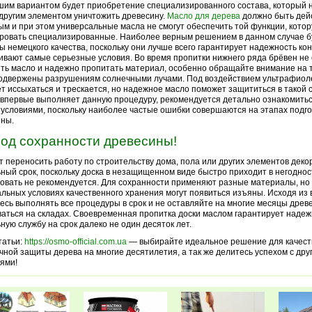
им вариантом будет приобретение специализированного состава, который 
 другим элементом уничтожить древесину.
Масло для дерева
должно быть дей
м и при этом универсальные масла не смогут обеспечить той функции, котор
ровать специализированные. Наиболее верным решением в данном случае б
ы немецкого качества, поскольку они лучше всего гарантирует надежность кон
вают самые серьезные условия. Во время пропитки нижнего ряда брёвен не
ть масло и надежно пропитать материал, особенно обращайте внимание на 
одвержены разрушениям солнечными лучами. Под воздействием ультрафиол
т иссыхаться и трескается, но надежное масло поможет защититься в такой 
о впервые выполняет данную процедуру, рекомендуется детально ознакомить
 условиями, поскольку наиболее частые ошибки совершаются на этапах подго
ины.
од сохранности древесины!
т переносить работу по строительству дома, пола или других элементов деко
ный срок, поскольку доска в незащищенном виде быстро приходит в негоднос
овать не рекомендуется. Для сохранности применяют разные материалы, но
льных условиях качественного хранения могут появиться изъяны. Исходя из
есь выполнять все процедуры в срок и не оставляйте на многие месяцы древ
аться на складах. Своевременная пропитка доски маслом гарантирует надеж
ную службу на срок далеко не один десяток лет.
татьи:
https://osmo-official.com.ua
— выбирайте идеальное решение для качест
чной защиты дерева на многие десятилетия, а так же делитесь успехом с дру
ями!