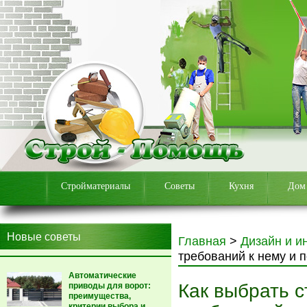
Стройматериалы
Советы
Кухня
Дом
Новые советы
Главная
>
Дизайн и и
требований к нему и 
Автоматические
Как выбрать с
приводы для ворот:
преимущества,
критерии выбора и