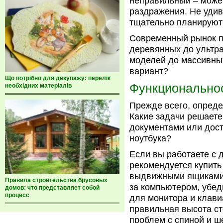
неправильный – может
раздражения. Не удив
тщательно планируют
Современный рынок п
деревянных до ультр
моделей до массивных
вариант?
Що потрібно для декупажу: перелік
Функционально
необхідних матеріалів
Прежде всего, опреде
Какие задачи решаете
документами или дос
ноутбука?
Если вы работаете с 
рекомендуется купить
выдвижными ящиками 
Правила строительства брусовых
за компьютером, убеди
домов: что представляет собой
процесс
для монитора и клави
правильная высота ст
проблем с спиной и ш