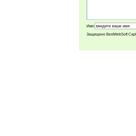
Имя:
Защищено BestWebSoft Cap