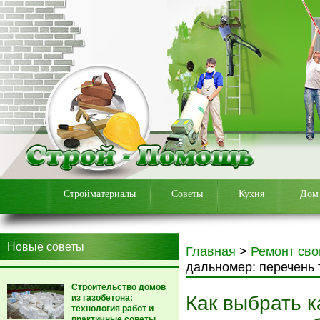
Стройматериалы
Советы
Кухня
Дом
Новые советы
Главная
>
Ремонт сво
дальномер: перечень 
Строительство домов
Как выбрать 
из газобетона:
технология работ и
практичные советы