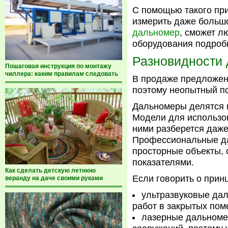
С помощью такого пр
измерить даже большо
дальномер
, сможет л
оборудования подроб
Разновидности
Пошаговая инструкция по монтажу
чиллера: каким правилам следовать
В продаже предложен
поэтому неопытный по
Дальномеры делятся 
Модели для использов
ними разберется даже
Профессиональные да
просторные объекты,
показателями.
Как сделать детскую летнюю
Если говорить о прин
веранду на даче своими руками
ультразвуковые да
работ в закрытых пом
лазерные дальномер