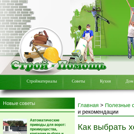
Стройматериалы
Советы
Кухня
Дом
Новые советы
Главная
>
Полезные 
и рекомендации
Автоматические
Как выбрать х
приводы для ворот:
преимущества,
критерии выбора и