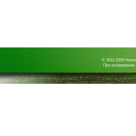
© 2012-2020
HomeP
При копировании 