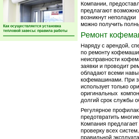
Компании, предостав
предлагают возможно
возникнут неполадки 
можно получить полны
Как осуществляется установка
тепловой завесы: правила работы
Ремонт кофема
Наряду с арендой, сп
по ремонту кофемашин
неисправности кофем
заявки и проводит ре
обладают всеми навы
кофемашинами. При з
использует только ор
оригинальных компоне
долгий срок службы о
Регулярное профилак
предотвратить многие
Компания предлагает 
проверку всех систем
правильной эксплуат