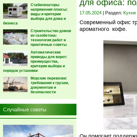
для офиса: п
Стабилизаторы
напряжения плюсы:
17.05.2024
| Раздел:
Кухня
виды и критерии
выбора для дома и
Современный офис тру
бизнеса
ароматного кофе.
Строительство домов
из газобетона:
технология работ и
практичные советы
Автоматические
приводы для ворот:
преимущества,
критерии выбора и
порядок установки
Морские перевозки:
требования к грузам,
документам и
безопасности
Случайные советы
Он помогает поддержи