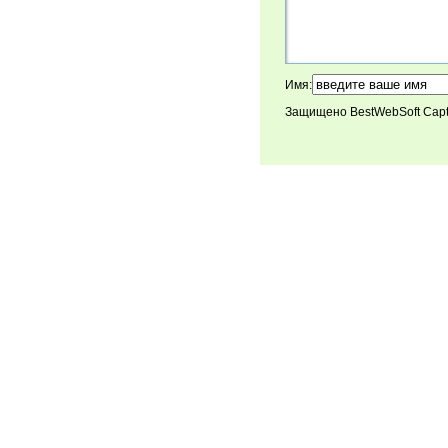
Имя:
Защищено BestWebSoft Cap