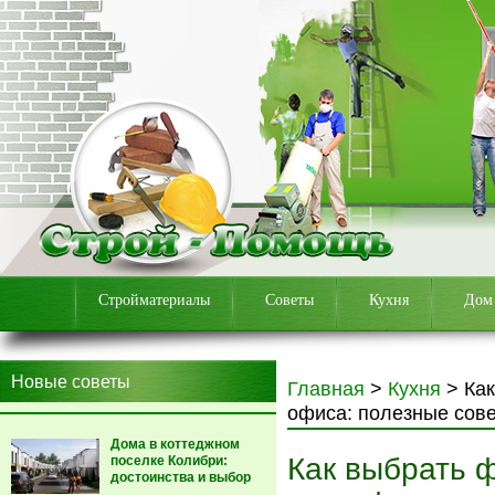
Стройматериалы
Советы
Кухня
Дом
Новые советы
Главная
>
Кухня
>
Ка
офиса: полезные сов
Дома в коттеджном
Как выбрать 
поселке Колибри:
достоинства и выбор