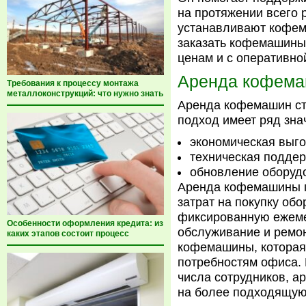
на протяжении всего 
устанавливают кофем
заказать кофемашин
ценам и с оперативно
Аренда кофема
Требования к процессу монтажа
металлоконструкций: что нужно знать
Аренда кофемашин ста
подход имеет ряд зн
экономическая выго
техническая поддер
обновление оборудо
Аренда кофемашины п
затрат на покупку обо
фиксированную ежемес
Особенности оформления кредита: из
обслуживание и ремо
каких этапов состоит процесс
кофемашины, которая
потребностям офиса. 
числа сотрудников, 
на более подходящую