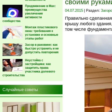
своими рукам
Продвижение в Max:
преимущества
04.07.2015
| Раздел:
Загор
увеличения
активности
Правильно сделанная
сообщества
крышу любого здания,
Монтаж пластикового
том числе фундамент
окна: требования к
установке и основные
этапы работ
Засор в раковине: как
быстро устранить и не
допустить повторения
Неустойка с
застройщика: как
защитить права
участника долевого
строительства
Случайные советы