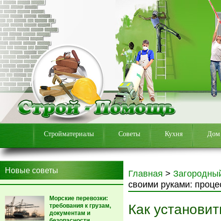
Стройматериалы
Советы
Кухня
Дом
Новые советы
Главная
>
Загородны
своими руками: проце
Морские перевозки:
Как установит
требования к грузам,
документам и
безопасности