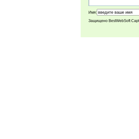
Имя:
Защищено BestWebSoft Cap