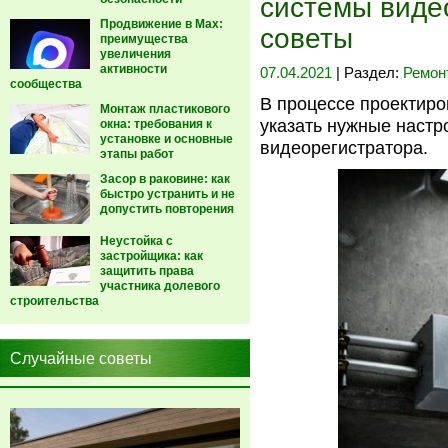
системы виде
Продвижение в Max:
советы
преимущества
увеличения
активности
07.04.2021
| Раздел:
Ремон
сообщества
В процессе проектир
Монтаж пластикового
указать нужные настр
окна: требования к
установке и основные
видеорегистратора.
этапы работ
Засор в раковине: как
быстро устранить и не
допустить повторения
Неустойка с
застройщика: как
защитить права
участника долевого
строительства
Случайные советы