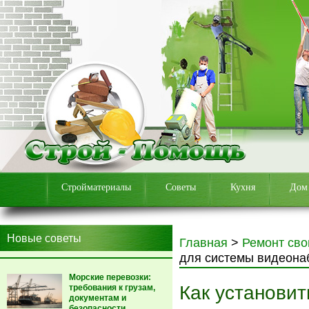
Стройматериалы
Советы
Кухня
Дом
Новые советы
Главная
>
Ремонт сво
для системы видеона
Морские перевозки:
Как установит
требования к грузам,
документам и
безопасности