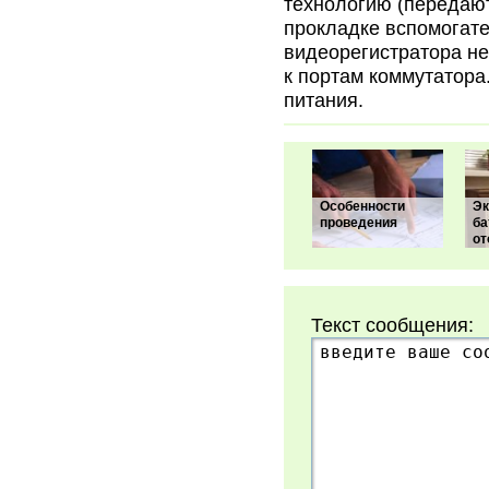
технологию (передают
прокладке вспомогате
видеорегистратора н
к портам коммутатора
питания.
Особенности
Эк
проведения
ба
от
Текст сообщения: