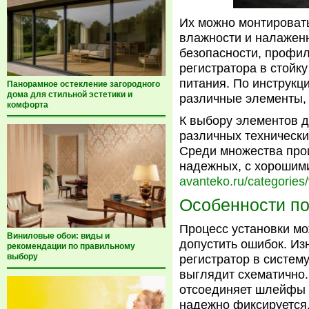
Их можно монтироват
влажности и налаженн
безопасности, профи
регистратора в стойк
питания. По инструкц
Панорамное остекление загородного
дома для стильной эстетики и
различные элементы, 
комфорта
К выбору элементов 
различных технически
Среди множества прои
надежных, с хорошими
avanteko.ru/categories/
Особенности по
Процесс установки мо
Виниловые обои: виды и
допустить ошибок. Из
рекомендации по правильному
выбору
регистратор в систему
выглядит схематично.
отсоединяет шлейфы к
надежно фиксируется,