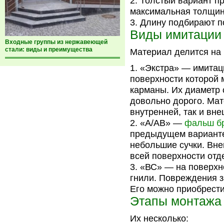
Толстый вариант п
максимальная толщина
Длину подбирают п
Виды имитации
Входные группы из нержавеющей
стали: виды и преимущества
Материал делится на 
«Экстра» — имитац
поверхности которой
карманы. Их диаметр с
довольно дорого. Мат
внутренней, так и вне
«А/АВ» —
фальш б
предыдущем варианте,
небольшие сучки. Вне
всей поверхности отд
«ВС» — на поверхно
гнили. Повреждения 
Его можно приобрести
Этапы монтажа
Их несколько: