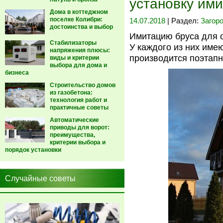
установку им
Дома в коттеджном
поселке Колибри:
14.07.2018
| Раздел:
Загор
достоинства и выбор
Имитацию бруса для о
Стабилизаторы
У каждого из них име
напряжения плюсы:
производится поэтапн
виды и критерии
выбора для дома и
бизнеса
Строительство домов
из газобетона:
технология работ и
практичные советы
Автоматические
приводы для ворот:
преимущества,
критерии выбора и
порядок установки
Случайные советы