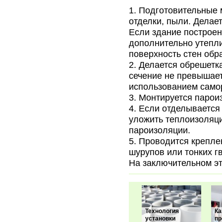
Подготовительные 
отделки, пыли. Делае
Если здание построен
дополнительно утепли
поверхность стен об
Делается обрешетка
сечение не превышает
использованием само
Монтируется парои
Если отделывается
уложить теплоизоляц
пароизоляции.
Проводится креплен
шурупов или тонких г
На заключительном э
Технология
Ка
установки
пр