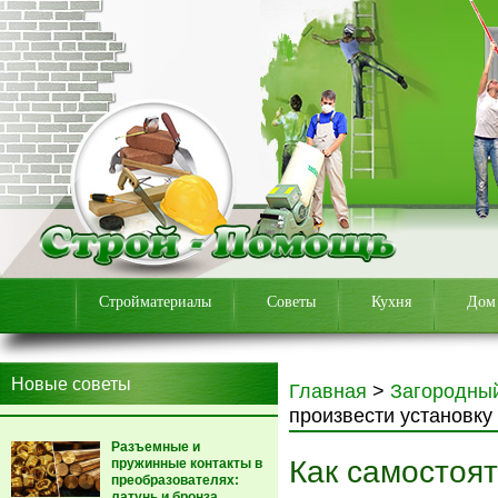
Стройматериалы
Советы
Кухня
Дом
Новые советы
Главная
>
Загородны
произвести установку
Разъемные и
Как самостоя
пружинные контакты в
преобразователях:
латунь и бронза