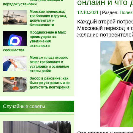
онлайн и что 
порядок установки
Морские перевозки:
12.10.2021
| Раздел:
Полез
требования к грузам,
документам и
Каждый второй потреб
безопасности
Массовый переход в о
Продвижение в Max:
желание потребителей
преимущества
увеличения
активности
сообщества
Монтаж пластикового
окна: требования к
установке и основные
этапы работ
Засор в раковине: как
быстро устранить и не
допустить повторения
Случайные советы