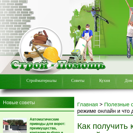
Стройматериалы
Советы
Кухня
Дом
Новые советы
Главная
>
Полезные 
режиме онлайн и что 
Автоматические
Как получить 
приводы для ворот:
преимущества,
критерии выбора и