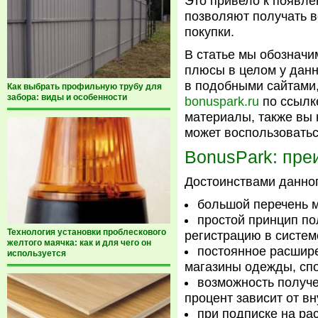
Это привело к появл
позволяют получать в
покупки.
В статье мы обозначи
плюсы в целом у данн
в подобными сайтами,
Как выбрать профильную трубу для
забора: виды и особенности
bonuspark.ru
по ссылк
материалы, также вы
может воспользовать
BonusPark: пр
Достоинствами данног
большой перечень м
простой принцип п
Технология установки проблескового
регистрацию в систем
желтого маячка: как и для чего он
постоянное расшир
используется
магазины одежды, спо
возможность получе
процент зависит от в
при подписке на ра