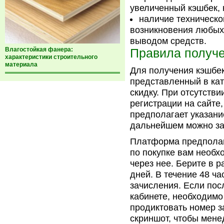
увеличенный кэшбек, 
наличие техническо
возникновения любых 
выводом средств.
Влагостойкая фанера:
Правила получ
характеристики строительного
материала
Для получения кэшбек
представленный в кат
скидку. При отсутстви
регистрации на сайте,
предполагает указани
дальнейшем можно зах
Платформа предполага
по покупке вам необх
через нее. Берите в р
дней. В течение 48 ч
зачисления. Если пос
кабинете, необходимо
продиктовать номер з
скриншот, чтобы мене