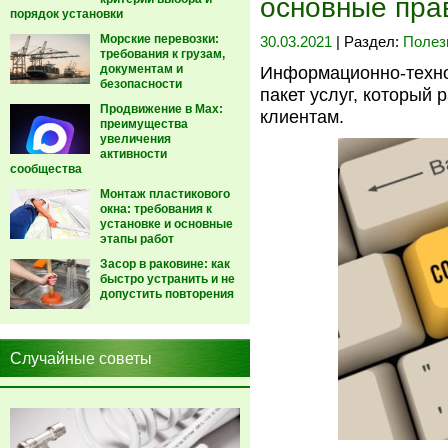
основные пра
порядок установки
Морские перевозки:
30.03.2021
| Раздел:
Полез
требования к грузам,
документам и
Информационно-техно
безопасности
пакет услуг, который
Продвижение в Max:
клиентам.
преимущества
увеличения
активности
сообщества
Монтаж пластикового
окна: требования к
установке и основные
этапы работ
Засор в раковине: как
быстро устранить и не
допустить повторения
Случайные советы