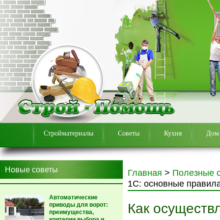
Стройматериалы
Советы
Кухня
Дом
Новые советы
Главная
>
Полезные 
1С: основные правил
Автоматические
Как осуществ
приводы для ворот:
преимущества,
критерии выбора и