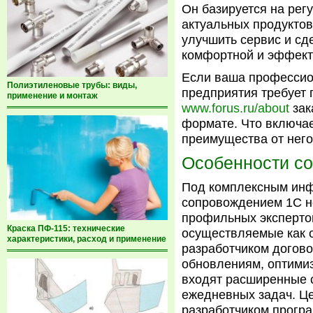
Он базируется на ре
актуальных продуктов
улучшить сервис и сд
комфортной и эффект
Если ваша профессио
Полиэтиленовые трубы: виды,
предприятия требует 
применение и монтаж
www.forus.ru/about
зак
формате. Что включае
преимущества от него
Особенности с
Под комплексным инф
сопровождением 1С н
профильных экспертов
Краска ПФ-115: технические
осуществляемые как о
характеристики, расход и применение
разработчиком догово
обновлениям, оптими
входят расширенные
ежедневных задач. Ц
разработчиком програ