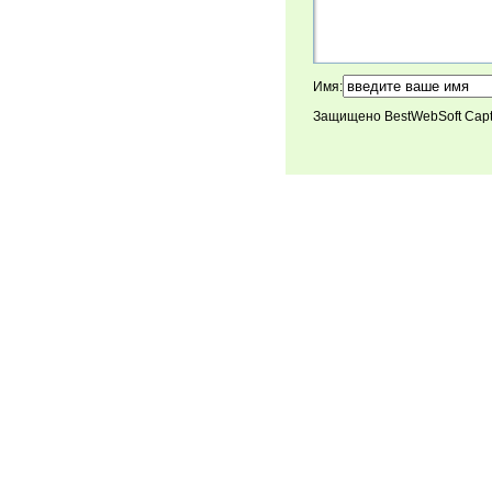
Имя:
Защищено BestWebSoft Cap