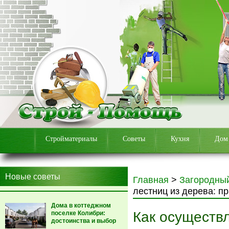
Стройматериалы
Советы
Кухня
Дом
Новые советы
Главная
>
Загородны
лестниц из дерева: п
Дома в коттеджном
Как осуществ
поселке Колибри:
достоинства и выбор