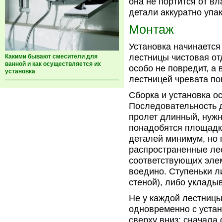
она не портится от вл
детали аккуратно упа
Монтаж
Установка начинается
лестницы чистовая от
Какими бывают смесители для
ванной и как осуществляется их
особо не повредит, а 
установка
лестницей чревата по
Сборка и установка 
Последовательность д
пролет длинный, нуж
понадобятся площадки
деталей минимум, но 
распространенные лес
соответствующих эле
воедино. Ступеньки л
стеной), либо уклады
Не у каждой лестницы
одновременно с устан
сверху вниз: сначала 