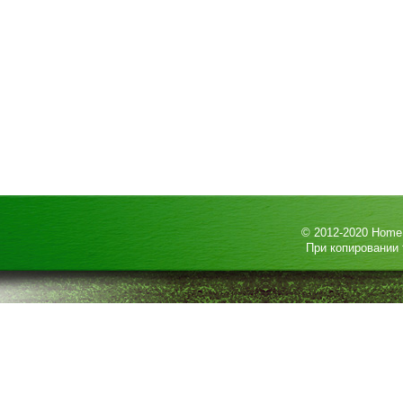
© 2012-2020
HomeP
При копировании 