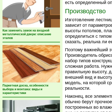
есть определенный оп
Производство
Изготовление лестниц
зависит от параметро
высоты потолков, пла
Как заменить замок на входной
металлической двери: описание
определиться с типом
этапов
сказать, реальна ли е
Поэтому важнейший эт
Производитель обрисо
набор типов конструкц
сложная работа. Нужн
правильную высоту, д
внешний вид и высоту
модель, на которой ср
Паркетная доска, особенности
реальности.
выбора и монтажа: виды и
характеристики
Наконец, все элемент
обычно берут прочное 
построенных во влажн