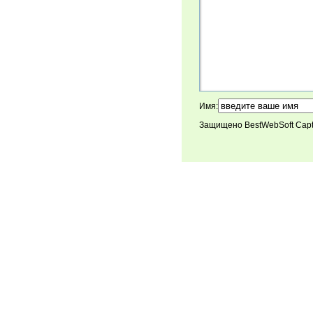
Имя:
Защищено BestWebSoft Cap