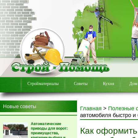
Стройматериалы
Советы
Кухня
Дом
Новые советы
Главная
>
Полезные 
автомобиля быстро и
Автоматические
Как оформить
приводы для ворот:
преимущества,
критерии выбора и