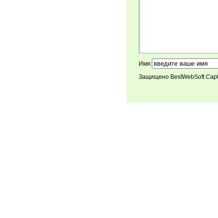
Имя:
Защищено BestWebSoft Cap