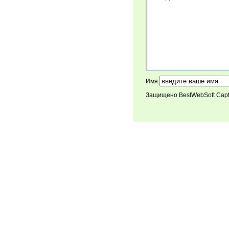
Имя:
Защищено BestWebSoft Cap