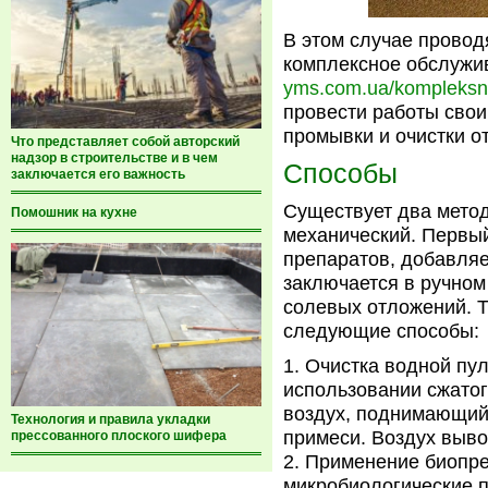
В этом случае провод
комплексное обслужи
yms.com.ua/kompleksno
провести работы сво
промывки и очистки о
Что представляет собой авторский
надзор в строительстве и в чем
Способы
заключается его важность
Существует два метод
Помошник на кухне
механический. Первый
препаратов, добавля
заключается в ручном
солевых отложений. Т
следующие способы:
Очистка водной пу
использовании сжатог
воздух, поднимающий 
Технология и правила укладки
примеси. Воздух выво
прессованного плоского шифера
Применение биопре
микробиологические 