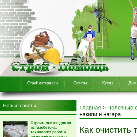
Стройматериалы
Советы
Кухня
Дом
Новые советы
Главная
>
Полезные 
накипи и нагара
Строительство домов
Как очистить 
из газобетона:
технология работ и
практичные советы