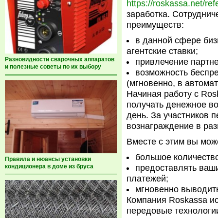
https://roskassa.net/ref
заработка. Сотруднич
преимуществ:
в данной сфере биз
агентские ставки;
Разновидности сварочных аппаратов
привлечение партне
и полезные советы по их выбору
возможность беспр
(мгновенно, в автома
Начиная работу с Ros
получать денежное во
день. За участников 
вознаграждение в ра
Вместе с этим вы мож
большое количество
Правила и нюансы установки
кондиционера в доме из бруса
предоставлять ваш
платежей;
мгновенно выводить
Компания Roskassa ис
передовые технологи