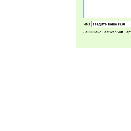
Имя:
Защищено BestWebSoft Cap