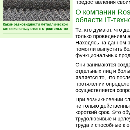
предоставления своим
О компании Ros
области IT-техн
Какие разновидности металлической
сетки используются в строительстве
Те, кто думают, что 
только проведением э
Находясь на данном р
помогли выпустить б
функциональных прод
Они занимаются созд
отдельных лиц и боль
является то, что пос
протяжении определе
осуществляется сопр
При возникновении сл
не только действенны
короткий срок. Это об
трудолюбивые и целе
труда и способные к 