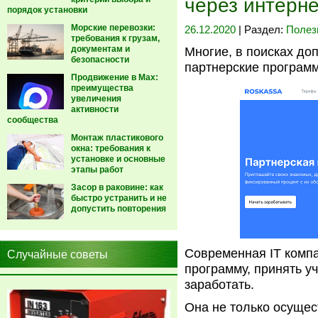
через интерне
порядок установки
Морские перевозки:
26.12.2020
| Раздел:
Полез
требования к грузам,
документам и
Многие, в поисках до
безопасности
партнерские програм
Продвижение в Max:
преимущества
увеличения
активности
сообщества
Монтаж пластикового
окна: требования к
установке и основные
этапы работ
Засор в раковине: как
быстро устранить и не
допустить повторения
Современная IT комп
Случайные советы
программу, принять у
заработать.
Она не только осущес