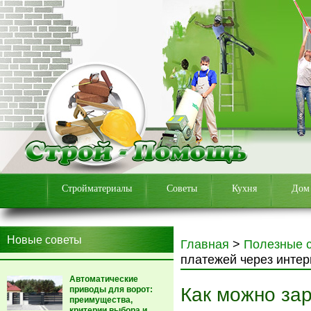
Стройматериалы
Советы
Кухня
Дом
Новые советы
Главная
>
Полезные 
платежей через интер
Автоматические
Как можно за
приводы для ворот:
преимущества,
критерии выбора и