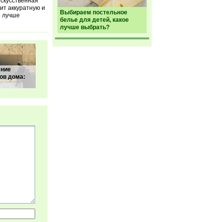
искусственная
чит аккуратную и
Выбираем постельное
я лучше
белье для детей, какое
лучше выбрать?
ение
ов дома: