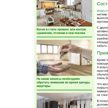
Сост
Искусст
нитями.
выносли
протере
С друго
Кухня в стиле прованс или кантри:
активно
сравнение, отличия и чем похожи
посколь
ушиблен
площадк
забыть.
Преи
Кроме п
повседн
А искус
простей
обычной
очень б
На какие нюансы необходимо
обратить внимание во время аренды
Что кас
квартиры
покрыти
химикат
не тлее
В польз
долгове