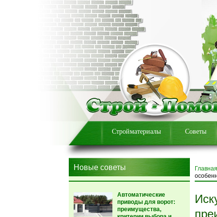
Стройматериалы
Советы
Новые советы
Главна
особен
Автоматические
Иск
приводы для ворот:
преимущества,
пре
критерии выбора и