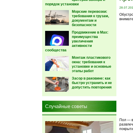
порядок установки
28.07.20
Морские перевозки:
Обустро
требования к грузам,
внимате
документам и
безопасности
Продвижение в Max:
преимущества
увеличения
активности
сообщества
Монтаж пластикового
окна: требования к
установке и основные
этапы работ
Засор в раковине: как
быстро устранить и не
допустить повторения
Случайные советы
Пол — в
развлеч
покрыти