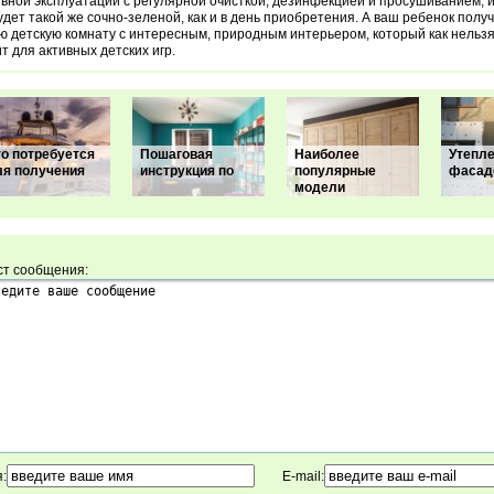
вной эксплуатации с регулярной очисткой, дезинфекцией и просушиванием, 
удет такой же сочно-зеленой, как и в день приобретения. А ваш ребенок полу
ю детскую комнату с интересным, природным интерьером, который как нельз
т для активных детских игр.
то потребуется
Пошаговая
Наиболее
Утепл
ля получения
инструкция по
популярные
фасад
модели
ст сообщения:
:
E-mail: