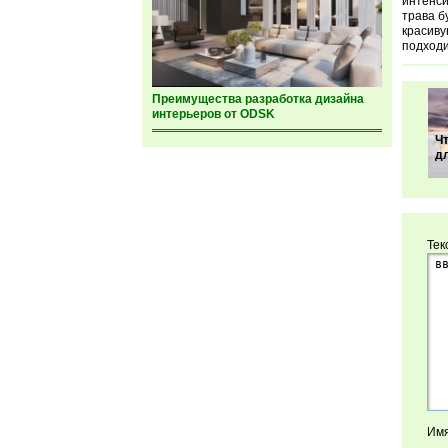
интенси
трава б
красиву
подходи
Преимущества разработка дизайна
интерьеров от ODSK
Ч
д
Тек
Имя