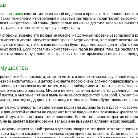
ав
венная трава
состоит из эластичной подложки и прошивается полностью син
 Такая технология изготовления и базовые материалы гарантируют высокую 
вость искусственной травы. Даже самые активные детские забавы не смогут
ть, разорвать синтетическую рулонную траву.
й стороны, именно это покрытие обеспечит должный уровень безопасности в
го детского досуга. Искусственная трава в меру жесткая, в ее ворсе невозмож
знуться и упасть, так что ваш непоседа будет надежно защищен от сбитых ко
ных локтей. Если постелить искусственный газон во дворе, там, где располаг
а с качелями-каруселями, то о травяных, невыстирываемых пятнах на одеж
мущества
рочности и безопасности, стоит отметить и неприхотливость рулонной искус
евной эксплуатации. В детской комнате порою очень сложно поддерживать чи
ственная трава легко выметается, а при необходимости – моется с использо
шего мыльного раствора. Мусор и мелкие частички грязи легко удаляются пр
 щетки, а бытовые пятна и пыль вымываются ворсистой шваброй. Сохнет си
ыстро, поэтому поддерживать гигиену в комнате ребенка будет довольно прос
ается экологичности, то заботливые родители должны быть в курсе – совре
я для детской комнаты не содержат в себе вредных или токсичных красителе
ов. Искусственная трава – не исключение. Кроме того, такое покрытие не гори
т, не выделяет в воздух резкие запахи и не вызывает аллергических реакций.
у покупки искусственной травы в детскую говорит и тот факт, что такое покры
чно и надолго сохраняет первоначальную привлекательность. Даже после нес