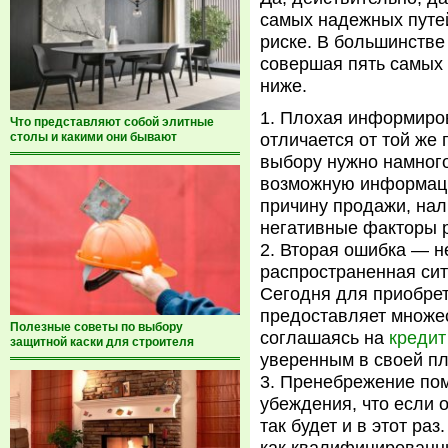
самых надежных путе
риске. В большинстве
совершая пять самых
ниже.
Плохая информиров
Что представляют собой элитные
столы и какими они бывают
отличается от той же 
выбору нужно намного
возможную информаци
причину продажи, на
негативные факторы 
Вторая ошибка — не
распространенная сит
Сегодня для приобрет
предоставляет множе
Полезные советы по выбору
соглашаясь на
кредит
защитной каски для строителя
уверенным в своей п
Пренебрежение пом
убеждения, что если 
так будет и в этот ра