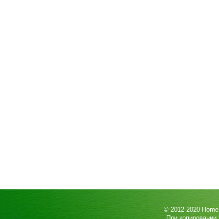
© 2012-2020
HomeP
При копировании 