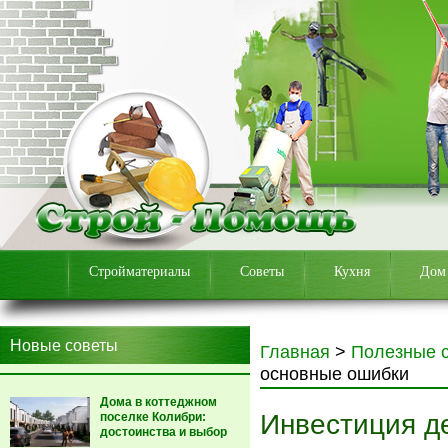
Стройматериалы
Советы
Кухня
Дом
Новые советы
Главная
>
Полезные 
основные ошибки
Дома в коттеджном
Инвестиция д
поселке Колибри:
достоинства и выбор