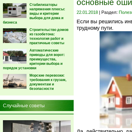
основные оши
Стабилизаторы
напряжения плюсы:
22.01.2018
| Раздел:
Полез
виды и критерии
выбора для дома и
Если вы решились инв
бизнеса
трудному пути.
Строительство домов
из газобетона:
технология работ и
практичные советы
Автоматические
приводы для ворот:
преимущества,
критерии выбора и
порядок установки
Морские перевозки:
требования к грузам,
документам и
безопасности
Случайные советы
Да, действительно, д