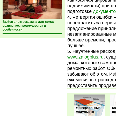
как квалифицированн
недвижимости) при по
подготовке
документо
Четвертая ошибка –
Выбор электрокамина для дома:
переплатить за перв
сравнение, преимущества и
предложение приняли
особенности
незапланированные мн
больше времени, про
лучшее.
Неучтенные расходы
www.zalogplus.ru
, сущ
дома, которые вам при
ремонтных работ. Обы
забывают об этом. Из
ежемесячных расходо
предоставить продаве
Универсальные
Кв
модульные
но