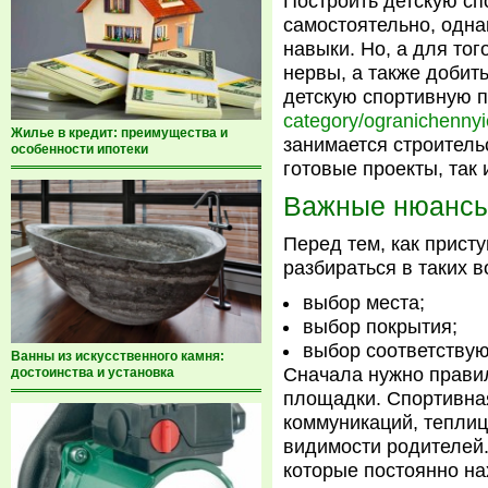
Построить детскую с
самостоятельно, одна
навыки. Но, а для тог
нервы, а также добить
детскую спортивную 
category/ogranichenny
Жилье в кредит: преимущества и
занимается строитель
особенности ипотеки
готовые проекты, так
Важные нюанс
Перед тем, как прист
разбираться в таких в
выбор места;
выбор покрытия;
выбор соответству
Ванны из искусственного камня:
Сначала нужно прави
достоинства и установка
площадки. Спортивная
коммуникаций, теплиц
видимости родителей.
которые постоянно на