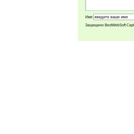
Имя:
Защищено BestWebSoft Cap