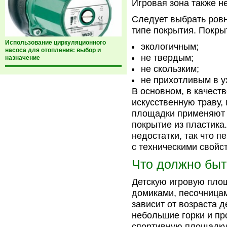
Игровая зона также н
Следует выбрать ровн
типе покрытия. Покры
Использование циркуляционного
экологичным;
насоса для отопления: выбор и
не твердым;
назначение
не скользким;
не прихотливым в у
В основном, в качеств
искусственную траву,
площадки применяют 
покрытие из пластика
недостатки, так что п
с техническими свойс
Что должно быт
Детскую игровую площ
домиками, песочницам
зависит от возраста 
небольшие горки и пр
спортивную площадку