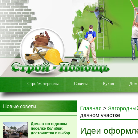
Стройматериалы
Советы
Кухня
Дом
Новые советы
Главная
>
Загородны
дачном участке
Дома в коттеджном
Идеи оформле
поселке Колибри:
достоинства и выбор