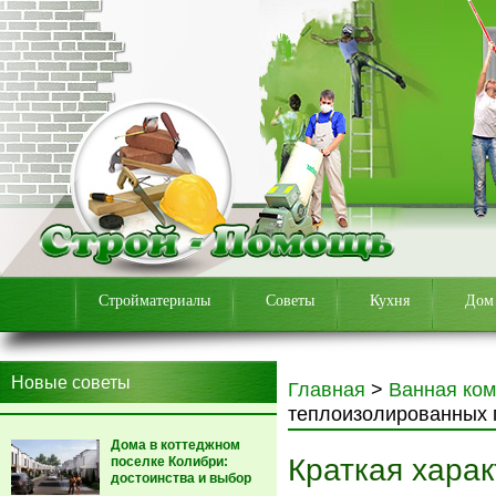
Стройматериалы
Советы
Кухня
Дом
Новые советы
Главная
>
Ванная ком
теплоизолированных г
Дома в коттеджном
Краткая хара
поселке Колибри:
достоинства и выбор