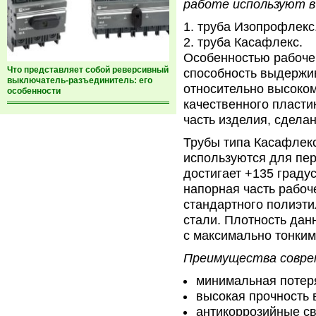
работе используют в 
труба Изопрофлекс
труба Касафлекс.
Особенностью рабоче
Что представляет собой реверсивный
способность выдержив
выключатель-разъединитель: его
относительно высоком
особенности
качественного пластик
часть изделия, сдела
Трубы типа Касафлекс
используются для пер
достигает +135 градус
напорная часть рабоч
стандартного полиэт
стали. Плотность дан
с максимально тонким
Преимущества соврем
минимальная потеря
высокая прочность 
антикоррозийные св