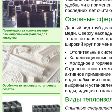
удобными в применен
последних лет считаю
Основные сфер
Данный вид труб дела
Преимущества использования
меди. Сверху наклады
ламинированной фанеры для
опалубки
тепло сохраняется до
широкий круг примене
Отопительные сист
Канализационные с
Холодное и горяче
Отдельно стоит отмет
активное применение 
водоснабжения с пода
выбраны и установле
Особенности гипсовых потолочных
розеток
воды, идущая по кана
Виды теплоизо
Опытные специалисты