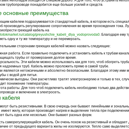
таких неполадок обходится слишком дорого. А для того, чтоб устранить непол
ом трубопроводе понадобится еще больше усилий и средств.
е основные преимущества
ющим кабелем подразумевается стандартный кабель, в котором есть специа
тоб производить регулирование сопротивления во время прохождения тока. 
риобрести греющий кабель на
otokmarket.ru/catalog/greyushchie_kabeli_dlya_vodoprovoda0
. Благодаря ему т
меть одну и ту же температуру и не перемерзать.
тельными сторонами греющих кабелей можно назвать следующие:
ная работа. Если правильно подключить и установить кабель к трубам канали
ащищать трубы от промерзания долгое время.
рсальность. Эти кабели можно использовать как для того, чтоб обогреть труб
ля надземных труб. Кабель можно проложить прямо в самой трубе.
и являются нетоксичными и абсолютно безопасными. Благодаря этому ими м
убы с водой для питья.
мически выгодны. Они расчетливо тратят электроэнергию и только в тех, случ
одит понижение температуры.
ота работы. Для того чтоб подключить кабель необходимо только два действи
опроводе и включение в электросеть.
 кабеля
могут быть резистивными. В свою очередь они бывают линейными и зональн
 имеет жилу, которая производит нагрев и выделение тепла при подключении 
ет быть одна или несколько. Они бывают разных форм.
сть саморегулирующийся кабель. Он очень похож на резистивный и обладает
личие от предыдущего варианта жилы не изолируются. Тепло само выделяется