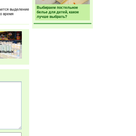
Выбираем постельное
шается выделение
белье для детей, какое
Во время
лучше выбрать?
тельных