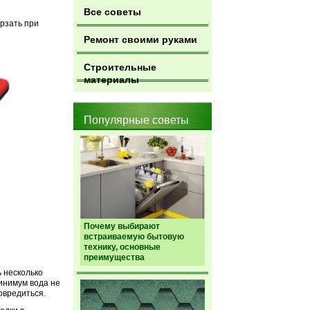
Все советы
рзать при
Ремонт своими руками
Строительные
материалы
Популярные советы
Почему выбирают
встраиваемую бытовую
технику, основные
преимущества
ь несколько
минимум вода не
повредиться.