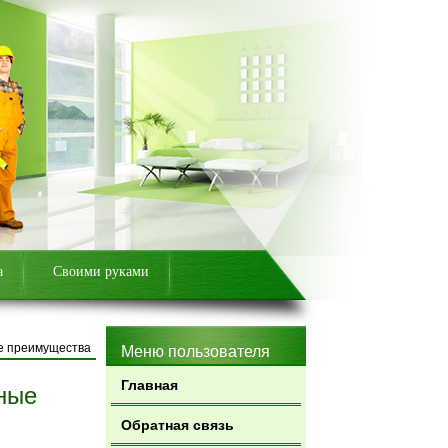
а
Своими руками
ые преимущества
Меню пользователя
Главная
ные
Обратная связь