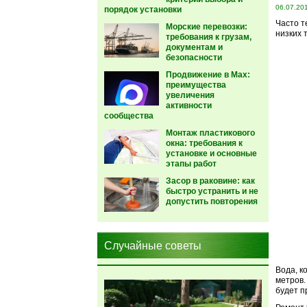
06.07.20
порядок установки
Часто т
Морские перевозки:
низких 
требования к грузам,
документам и
безопасности
Продвижение в Max:
преимущества
увеличения
активности
сообщества
Монтаж пластикового
окна: требования к
установке и основные
этапы работ
Засор в раковине: как
быстро устранить и не
допустить повторения
Случайные советы
Вода, к
метров.
будет п