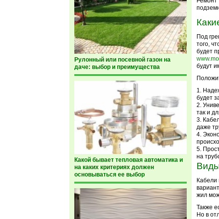
Ремонт 
подземн
Каки
Под гре
того, ч
будет п
www.mol
Рулонный или посевной газон на
будут и
даче: выбор и преимущества
Положи
Надеж
будет з
Униве
так и д
Кабел
даже тр
Эконо
происх
Прост
на труб
Какой бывает тепловая автоматика и
Виды
на каких критериях должен
основываться ее выбор
Кабели 
вариант
жил мож
Также е
Но в от