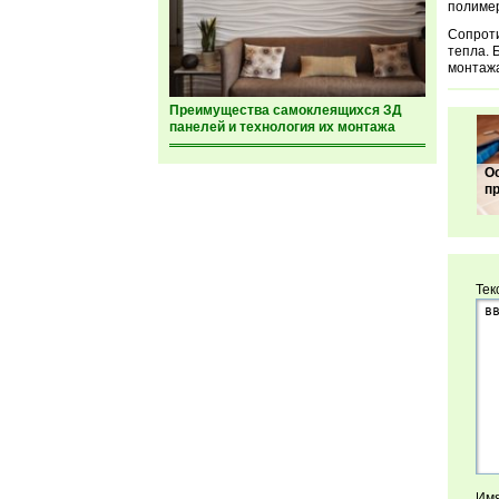
полимер
Сопроти
тепла. 
монтажа
Преимущества самоклеящихся ЗД
панелей и технология их монтажа
О
п
Тек
Имя