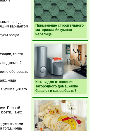
адки в
льные слои для
Применение строительного
Лучшим вариантом
материала битумная
черепица
рубы всегда
зации, то это
ы под землей,
ожно обогревать
аях, когда
Котлы для отопления
загородного дома, какие
я: фиксация его
бывают и как выбрать?
ыми. Первый
к сети. Таких
 двумя жилами.
 тогда, когда