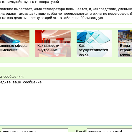
 взаимодействует с температурой.
вление вырастает, когда температура повышается, и, как следствие, умень
Благодаря такому действию трубы не перегреваются, а жилы не перегорают. 
 можно делать нарезку секций этого кабеля на 20 см каждую.
сновные сферы
Как вывести
Как
Виды
рименения
внутренние
осуществляется
строи
резка
клеев
ст сообщения:
:
E-mail: