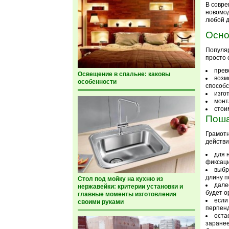
В совр
новомод
любой д
Осно
Популяр
просто 
прев
Освещение в спальне: каковы
возм
особенности
способс
изго
монт
стои
Поша
Грамотн
действи
для 
фиксаци
выбр
длину п
Стол под мойку на кухню из
дале
нержавейки: критерии установки и
будет о
главные моменты изготовления
если
своими руками
перпенд
оста
заранее