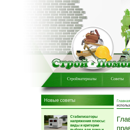
Стройматериалы
Советы
Новые советы
Главна
исполь
Стабилизаторы
Гла
напряжения плюсы:
виды и критерии
пра
выбора для дома и