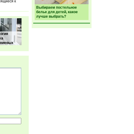
пящиеся к
Выбираем постельное
белье для детей, какое
лучше выбрать?
огия
жа
ниевых