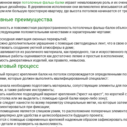
еменном мире
потолочные фальш-балки
играют немаловажную роль и их очен
ные дизайнеры. В деревянном исполнении они великолепно вписываются а
ом или большую просторную квартиру, где высота потолков начинается от тр
вные преимущества
ность и повсеместная распространенность потолочных фальш-балок объясн
следующими положительными качествами и характерными чертами:
осходная имитация оконных перекрытий;
ожно дополнительное украшение с помощью светодиодных лент, что в свою о
твовать созданию уютной атмосферы в доме;
тавливаются из различного материала, как природного, так и искусственного 
ажные работы оцениваются как достаточно легкие и простые в исполнении;
мость декоративных изделий, как правило, невысока.
говый процесс
ый процесс крепления балок на потолок сопровождается определенными п
ями, которые должен выполнять квалифицированный специалист:
начала необходимо подготовить материалы, сопутствующие элементы для п
и, а также рабочие инструменты;
ать наиболее подходящий вариант крепления (“крест на крест”, по короткой с
отолка или же выделить с помощью одной балки какую-либо зону);
е следует нанести по всему периметру специальные метки, на которые зате
риентироваться при фиксации;
 помещение является слишком узким, то расположение поперечных элемент
икулярно для удобства и целесообразности будущего проекта;
ется с помощью современных крепежей надежным образом зафиксировать п
 детали и проверить на выносливость.