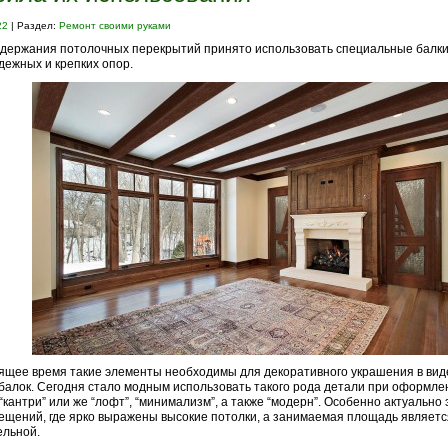
22
| Раздел:
Ремонт своими руками
держания потолочных перекрытий принято использовать специальные балк
дежных и крепких опор.
ящее время такие элементы необходимы для декоративного украшения в ви
алок. Сегодня стало модным использовать такого рода детали при оформле
 “кантри” или же “лофт”, “минимализм”, а также “модерн”. Особенно актуально
ещений, где ярко выражены высокие потолки, а занимаемая площадь являетс
ельной.