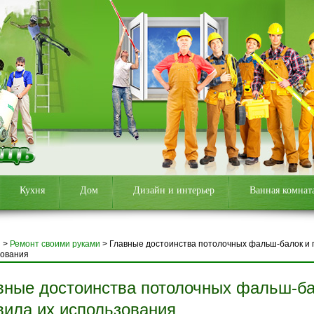
Кухня
Дом
Дизайн и интерьер
Ванная комнат
я
>
Ремонт своими руками
>
Главные достоинства потолочных фальш-балок и 
зования
вные достоинства потолочных фальш-ба
вила их использования