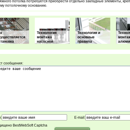
яжного потолка потребуется приобрести отдельно закладные элементы, кре
му потолочному основанию.
ак
Технология
Технология и
Технол
существляется
монтажа
основные
монта
становка
насосной
правила
алюми
ст сообщения:
:
E-mail:
ищено BestWebSoft Captcha