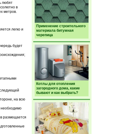
ь любят
бсолютно в
ех метров.
Применение строительного
яется легко и
материала битумная
черепица
чередь будет
происхождения;
оэтапными
Котлы для отопления
загородного дома, какие
оследующей
бывают и как выбрать?
тороне, на всю
м необходимо
ов размещается
одготовленные