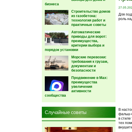
бизнеса
27.05.20
Строительство домов
Для под
из газобетона:
роль на
технология работ и
практичные советы
Автоматические
приводы для ворот:
преимущества,
критерии выбора и
порядок установки
Морские перевозки:
требования к грузам,
документам и
безопасности
Продвижение в Max:
преимущества
увеличения
активности
сообщества
В насто
Случайные советы
фальш-б
в стиле
тех пом
внушит