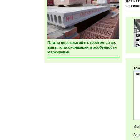
Для нат
основно
К
о
Плиты перекрытий в строительстве:
у
виды, классификация и особенности
маркировки
Тек
Имя
Защ