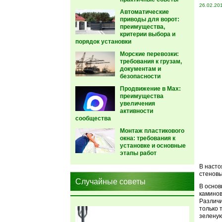
26.02.20
Автоматические
приводы для ворот:
преимущества,
критерии выбора и
порядок установки
Морские перевозки:
требования к грузам,
документам и
безопасности
Продвижение в Max:
преимущества
увеличения
активности
сообщества
Монтаж пластикового
окна: требования к
установке и основные
этапы работ
В насто
стеновы
Случайные советы
В основ
каминов
Различи
только 
зеленую