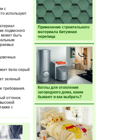
и с
то используют.
материал
Применение строительного
ке подвесного
материала битумная
а может быть
черепица
инальным
гораемых
ицовочных
Имеет бело-серый
еет зеленый
Котлы для отопления
е требования.
загородного дома, какие
бывают и как выбрать?
ый оттенок.
 высокой
также с