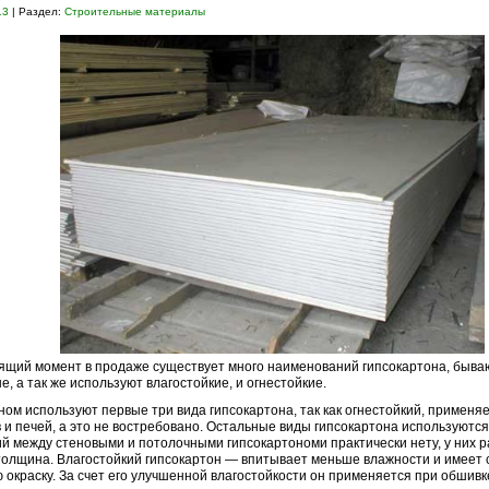
13
| Раздел:
Строительные материалы
ящий момент в продаже существует много наименований гипсокартона, быва
е, а так же используют влагостойкие, и огнестойкие.
ном используют первые три вида гипсокартона, так как огнестойкий, применя
 и печей, а это не востребовано. Остальные виды гипсокартона используются
й между стеновыми и потолочными гипсокартономи практически нету, у них 
толщина. Влагостойкий гипсокартон — впитывает меньше влажности и имеет
 окраску. За счет его улучшенной влагостойкости он применяется при обшивк