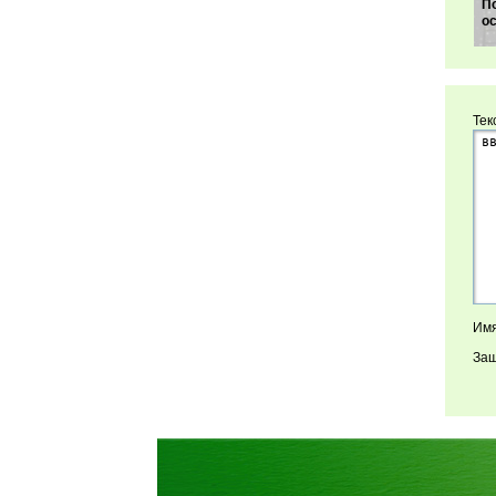
П
о
Тек
Имя
Защ