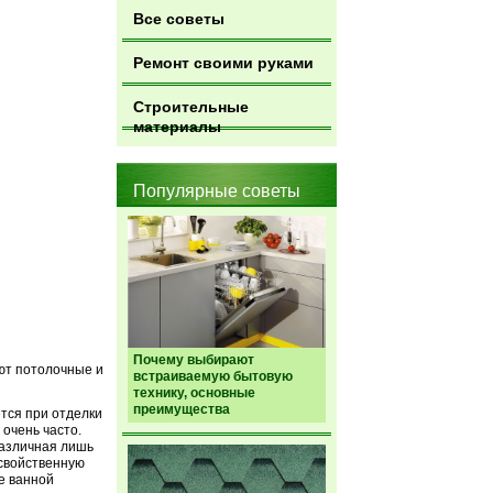
Все советы
Ремонт своими руками
Строительные
материалы
Популярные советы
Почему выбирают
ют потолочные и
встраиваемую бытовую
технику, основные
преимущества
ется при отделки
 очень часто.
различная лишь
 свойственную
е ванной