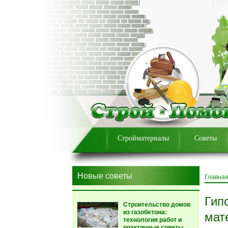
Стройматериалы
Советы
Новые советы
Главна
Гип
Строительство домов
из газобетона:
мат
технология работ и
практичные советы