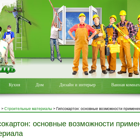
Кухня
Дом
Дизайн и интерьер
Ванная комнат
я
>
Строительные материалы
>
Гипсокартон: основные возможности примене
сокартон: основные возможности приме
ериала