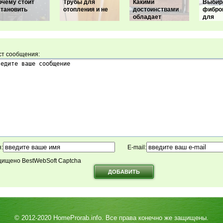
очему стоит
Трубы для
Какими
Выбир
становить
отопления и не
достоинствами
фибро
обладает
для
ст сообщения:
:
E-mail:
ищено BestWebSoft Captcha
© 2012-2020
HomeProrab.info
. Все права конечно же защищены.