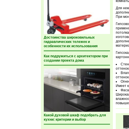
комнаты
Для нек
дополни
При мон
Гипсово
применя
потолка
изготов
Достоинства широковильных
дополн
гидравлических тележек и
материа
особенности их использования
Гипсока
Как подружиться с архитектором при
картонн
создании проекта дома
Стен
оттенок
Влаг
оттенок
Огне
Имеет к
Фаса
Широкая
влажнос
повыше
Какой духовой шкаф подобрать для
кухни: критерии и выбор