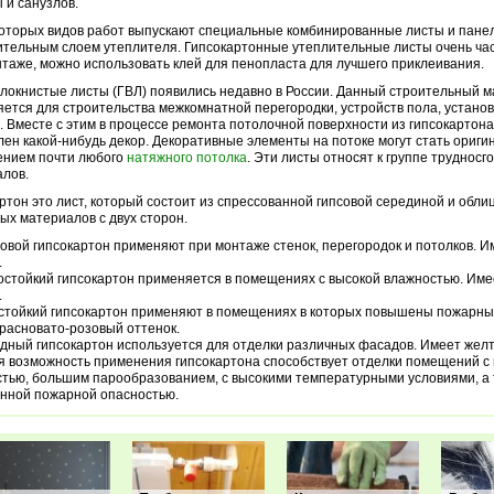
 и санузлов.
оторых видов работ выпускают специальные комбинированные листы и панел
тельным слоем утеплителя. Гипсокартонные утеплительные листы очень час
таже, можно использовать клей для пенопласта для лучшего приклеивания.
локнистые листы (ГВЛ) появились недавно в России. Данный строительный 
ется для строительства межкомнатной перегородки, устройств пола, установ
. Вместе с этим в процессе ремонта потолочной поверхности из гипсокартон
лен какой-нибудь декор. Декоративные элементы на потоке могут стать ориг
ением почти любого
натяжного потолка
. Эти листы относят к группе труднос
лов.
ртон это лист, который состоит из спрессованной гипсовой серединой и обл
ых материалов с двух сторон.
овой гипсокартон применяют при монтаже стенок, перегородок и потолков. 
.
остойкий гипсокартон применяется в помещениях с высокой влажностью. Им
.
стойкий гипсокартон применяют в помещениях в которых повышены пожарны
расновато-розовый оттенок.
дный гипсокартон используется для отделки различных фасадов. Имеет желт
 возможность применения гипсокартона способствует отделки помещений с
тью, большим парообразованием, с высокими температурными условиями, а 
нной пожарной опасностью.