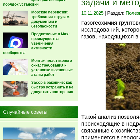
задачи и мет
порядок установки
Морские перевозки:
10.11.2025
| Раздел:
Полез
требования к грузам,
документам и
Газогеохимия грунтов
безопасности
исследований, которо
Продвижение в Max:
газов, находящихся в 
преимущества
увеличения
активности
сообщества
Монтаж пластикового
окна: требования к
установке и основные
этапы работ
Засор в раковине: как
быстро устранить и не
допустить повторения
Случайные советы
Такой анализ позволя
происходящие в недра
связанные с хозяйств
применяется в геолог