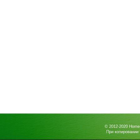
© 2012-2020
HomeP
При копировании 