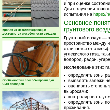
и при оценке состоян
Для получения точного
испытания на
https://n
Основное понят
грунтового возд
Кровля из металлочерепицы:
достоинства и особенности укладки
Грунтовый воздух — э
пространство между ч
отличается от атмосф
углекислого газа, так
водород, радон, угар
Исследование этих га
определять зоны ра
выявлять залежи неф
Особенности и способы прокладки
СИП проводов
оценивать степень
выбросами;
контролировать уте
определять зоны п
проживания.