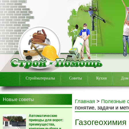
Стройматериалы
Советы
Кухня
Дом
Новые советы
Главная
>
Полезные 
понятие, задачи и ме
Автоматические
Газогеохимия 
приводы для ворот:
преимущества,
критерии выбора и