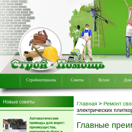
Стройматериалы
Советы
Кухня
Дом
Новые советы
Главная
>
Ремонт сво
электрических плитко
Автоматические
Главные преи
приводы для ворот:
преимущества,
критерии выбора и