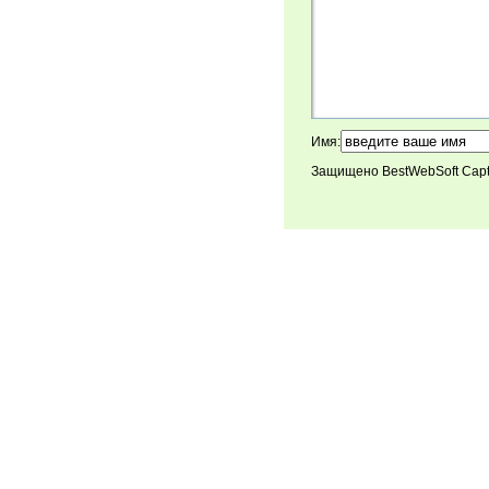
Имя:
Защищено BestWebSoft Cap