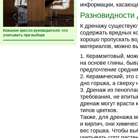
информации, касающе
Разновидности 
К дренажу существую
Кожаное кресло руководителя: что
содержать вредных ко
учитывать при выборе
хорошо пропускать во
материалов, можно вы
Керамзитовый, можн
на основе глины, быв
предпочтение средним
Керамический, это 
дно горшка, а сверху
Дренаж из пеноплас
требования, не впитыв
дренаж могут врасти 
типов цветков.
Также, для дренажа м
и кирпич, они химиче
вес горшка. Чтобы вы
учитывать сорт расте