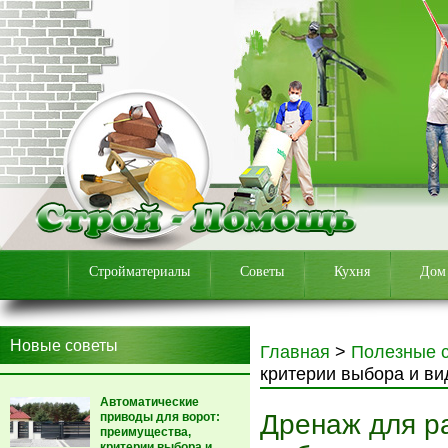
Стройматериалы
Советы
Кухня
Дом
Новые советы
Главная
>
Полезные 
критерии выбора и в
Автоматические
Дренаж для р
приводы для ворот:
преимущества,
критерии выбора и