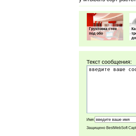
Грунтовка стен
Ка
под обо
тр
д
Текст сообщения:
Имя:
Защищено BestWebSoft Cap