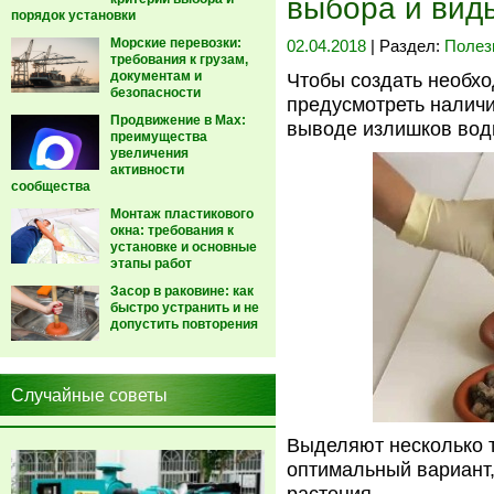
выбора и вид
порядок установки
Морские перевозки:
02.04.2018
| Раздел:
Полез
требования к грузам,
документам и
Чтобы создать необхо
безопасности
предусмотреть наличи
Продвижение в Max:
выводе излишков воды
преимущества
увеличения
активности
сообщества
Монтаж пластикового
окна: требования к
установке и основные
этапы работ
Засор в раковине: как
быстро устранить и не
допустить повторения
Случайные советы
Выделяют несколько т
оптимальный вариант